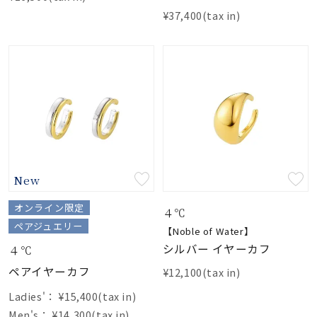
着用シーン
¥37,400(tax in)
コレクション
レディース
～
リングサイズ
メンズ
～
New
リングサイズ
オンライン限定
４℃
ペアジュエリー
【Noble of Water】
価格
¥0
¥400,
シルバー イヤーカフ
４℃
ペアイヤーカフ
¥12,100(tax in)
在庫
在庫ありのみ
すべて表示
Ladies'：
¥15,400(tax in)
Men's：
¥14,300(tax in)