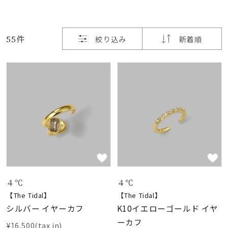
素材
55件
絞り込み
新着順
カラー
誕生石
モチーフ
石の色
４℃
４℃
ファッションテイス
ト
【The Tidal】
【The Tidal】
シルバー イヤーカフ
K10イエローゴールド イヤ
ーカフ
¥16,500(tax in)