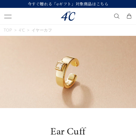
今すぐ贈れる「eギフト」対象商品はこちら
おすすめ順
TOP
4℃
イヤーカフ
キーワードで検索する
価格が安い
人気検索キーワード
価格が高い
#summer
#ダイヤモンド ネックレス
新着順
#くまのプーさん
#ペア
#エタニティ
お気に入り登録数
ブランド
４℃
Ear Cuff
カテゴリー
イヤーカフ
並び替え