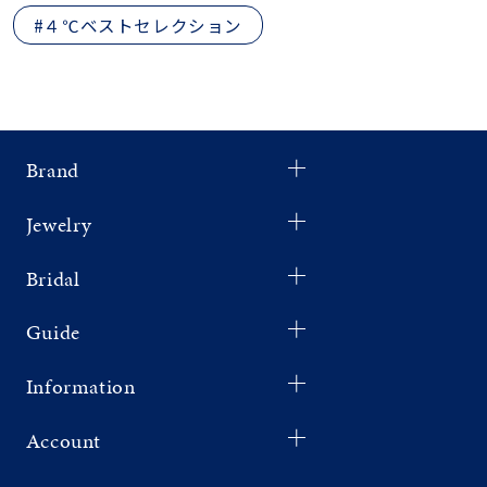
#４℃ベストセレクション
Brand
Jewelry
Bridal
Guide
Information
Account