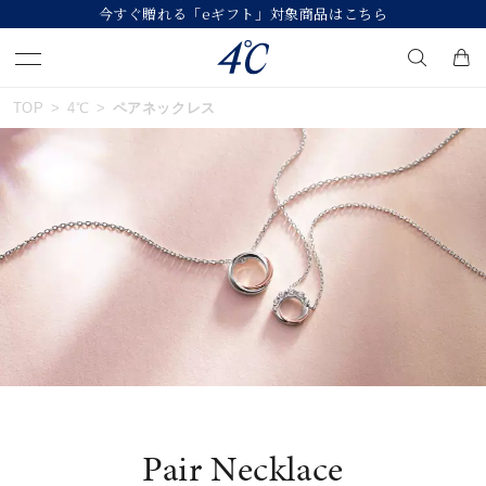
今すぐ贈れる「eギフト」対象商品はこちら
おすすめ順
TOP
4℃
ペアネックレス
キーワードで検索する
価格が安い
人気検索キーワード
価格が高い
#ペア
#ハーフエタニティリング
#エタニティ
新着順
#ダイヤモンド ネックレス
#eギフト
お気に入り登録数
ブランド
４℃
Pair Necklace
カテゴリー
ペアネックレス
並び替え