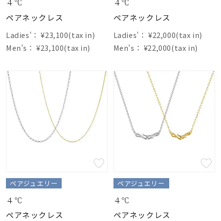
着用シーン
４℃
４℃
ペアネックレス
ペアネックレス
コレクション
Ladies'：
¥23,100(tax in)
Ladies'：
¥22,000(tax in)
Men's：
¥23,100(tax in)
Men's：
¥22,000(tax in)
レディース
～
リングサイズ
メンズ
～
リングサイズ
価格
¥0
¥400,
ペアジュエリー
ペアジュエリー
４℃
４℃
在庫
在庫ありのみ
すべて表示
ペアネックレス
ペアネックレス