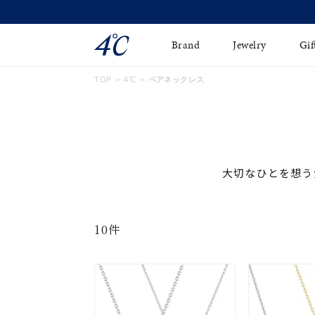
Brand
Jewelry
Gif
TOP
4℃
ペアネックレス
ネックレス
ネックレスチェ-ン
Online Shop
ピンキーリング
ピアス
ショッピングガイド
イヤーカフ
ブレスレット
よくあるご質問
大切なひとを想う
ペアネックレス
ペアリング
オンライン限定ジュエ
誕生石
10件
リー
すべてのアイテム
ブライダルリング
はこちら