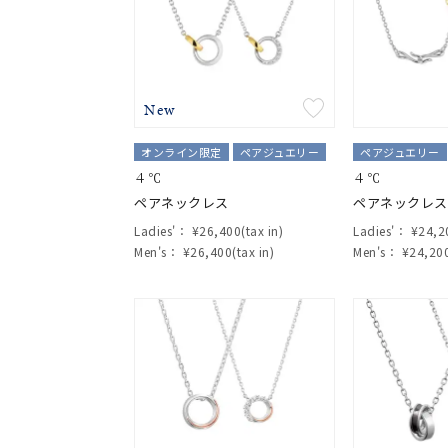
New
オンライン限定
ペアジュエリー
ペアジュエリー
４℃
４℃
ペアネックレス
ペアネックレス
Ladies'：
¥26,400(tax in)
Ladies'：
¥24,20
Men's：
¥26,400(tax in)
Men's：
¥24,200
おすすめ順
価格が安い
価格が高い
新着順
お気に入り登録数