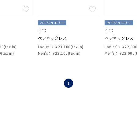
ペアジュエリー
ペアジュエリー
r
#ペア
#ダイヤモンド ネックレス
#エタニティ
#くまのプー
４℃
４℃
並び替え
ペアネックレス
ペアネックレス
0(tax in)
Ladies'：
¥23,100(tax in)
Ladies'：
¥22,000(
(tax in)
Men's：
¥23,100(tax in)
Men's：
¥22,000(t
1
ナ
K18
K10
K7
ゴールド
シルバー
ステ
ーカラー
ピンクカラー
ホワイトカラー
トリプルカラー
誕生石
2月の誕生石
3月の誕生石
4月の誕生石
5月の