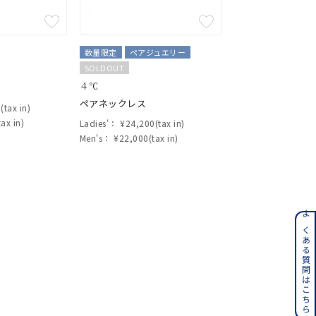
数量限定
ペアジュエリー
さん
SOLDOUT
４℃
ペアネックレス
tax in)
ax in)
Ladies'：
¥24,200(tax in)
Men's：
¥22,000(tax in)
ンレス
よくある質問はこちら
その他
誕生石
6月の誕生石