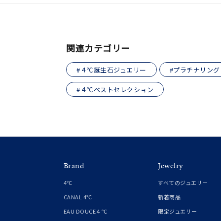
誕生石
7月の
しずく
モチーフ
関連カテゴリー
クロス
#４℃誕生石ジュエリー
#プラチナリング
クリア
石の色
#４℃ベストセレクション
レッド
ファッションテイスト
フェミ
着用シーン
オフィ
Brand
Jewelry
耳周り
4℃
すべてのジュエリー
コレクション
公式オ
CANAL 4℃
新着商品
EAU DOUCE４℃
限定ジュエリー