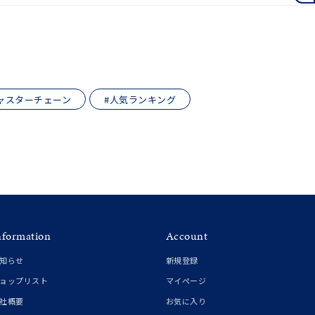
月の誕生石
12月の誕生石
ムーン
フラワー
ャスターチェーン
#人気ランキング
イエロー
ブラウン
シンプル
ユニセックス
結婚式
推し活
nformation
Account
クション
知らせ
新規登録
ョップリスト
マイページ
社概要
お気に入り