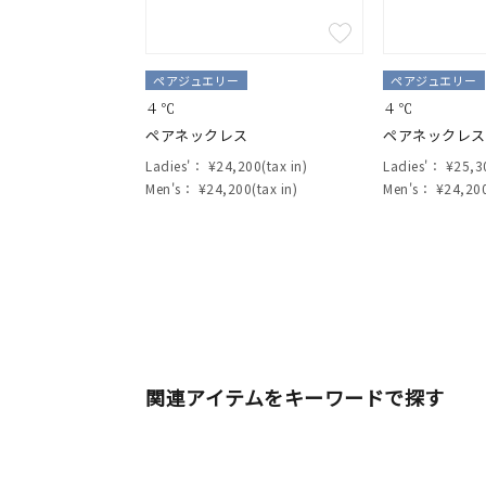
ペアジュエリー
ペアジュエリー
人気検索キーワード
#summe
４℃
４℃
ペアネックレス
ペアネックレス
Ladies'：
¥24,200(tax in)
Ladies'：
¥25,30
ブランド
Men's：
¥24,200(tax in)
Men's：
¥24,200
カテゴリー
素材
プラチ
関連アイテムをキーワードで探す
カラー
イエロ
1月の