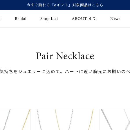
今すぐ贈れる「eギフト」対象商品はこちら
t
Bridal
Shop List
ABOUT ４℃
News
リング
Fashion Jewelry
Brida
Pair Necklace
イヤリング
ジュエリーケア
永久保
バングル
気持ちをジュエリーに込めて。ハートに近い胸元にお揃いの
法人のお客様
ブライ
ペアブレスレット
ブライ
その他のアイテム