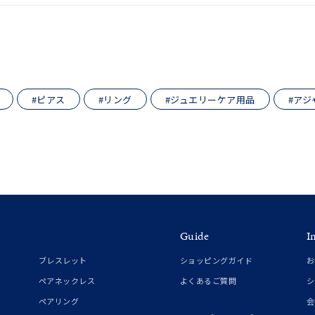
誕生石
8月の誕生石
9月の誕生石
10月の誕生石
11
リセット
絞り込んで検索する
ハート
一粒
三石
パヴェ
ライン
馬蹄
ダブルループ
星座
イニシャル
リボン
その他
#ピアス
#リング
#ジュエリーケア用品
#アジ
ホワイト
ピンク
パープル
ブルー
グリーン
マルチカラー
ニン
エレガント
カジュアル
フォーマル
モード
ス
ご褒美
記念日
誕生日
気分転換
デート
Guide
I
ジュエリー
腕周りジュエリー
ペアジュエリー
ベストセレ
ブレスレット
ショッピングガイド
お
ンラインショップ限定
ペアネックレス
よくあるご質問
シ
ペアリング
会