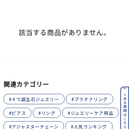
着用シーン
コレクション
該当する商品がありません。
レディース
～
リングサイズ
メンズ
～
リングサイズ
関連カテゴリー
よくある質問はこちら
価格
¥0
¥400,
#４℃誕生石ジュエリー
#プラチナリング
#ピアス
#リング
#ジュエリーケア用品
在庫
在庫ありのみ
すべて表示
#アジャスターチェーン
#人気ランキング