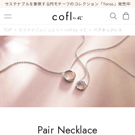
サステナブルを象徴する円モチーフのコレクション「Torus」発売中
おすすめ順
TOP
サステナブルジュエリー cofl by ４℃
ペアネックレス
キーワードで検索する
価格が安い
人気検索キーワード
価格が高い
#ペア
#ハーフエタニティリング
#エタニティ
新着順
#ダイヤモンド ネックレス
#eギフト
お気に入り登録数
ブランド
cofl by ４℃
Pair Necklace
カテゴリー
ペアネックレス
並び替え