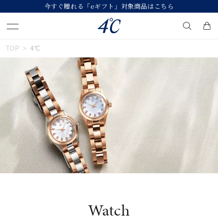
今すぐ贈れる「eギフト」対象商品はこちら
おすすめ順
TOP
4℃
キーワードで検索する
価格が安い
人気検索キーワード
価格が高い
#summer
#ダイヤモンド ネックレス
新着順
#くまのプーさん
#ペア
#エタニティ
お気に入り登録数
ブランド
４℃
Watch
カテゴリー
すべてのジュエリー
並び替え