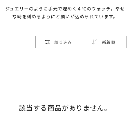
ジュエリーのように手元で煌めく４℃のウォッチ。幸せ
素材
な時を刻めるようにと願いが込められています。
カラー
絞り込み
新着順
誕生石
モチーフ
石の色
該当する商品がありません。
ファッションテイス
ト