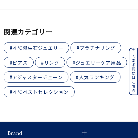
着用シーン
コレクション
関連カテゴリー
レディース
～
#４℃誕生石ジュエリー
#プラチナリング
リングサイズ
よくある質問はこちら
#ピアス
#リング
#ジュエリーケア用品
メンズ
～
#アジャスターチェーン
#人気ランキング
リングサイズ
#４℃ベストセレクション
価格
¥0
¥400,
在庫
在庫ありのみ
すべて表示
Brand