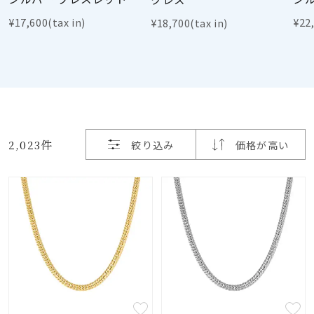
着用シーン
¥17,600(tax in)
¥22,
¥18,700(tax in)
コレクション
レディース
～
リングサイズ
2,023件
絞り込み
価格が高い
メンズ
～
リングサイズ
価格
¥0
¥400,
在庫
在庫ありのみ
すべて表示