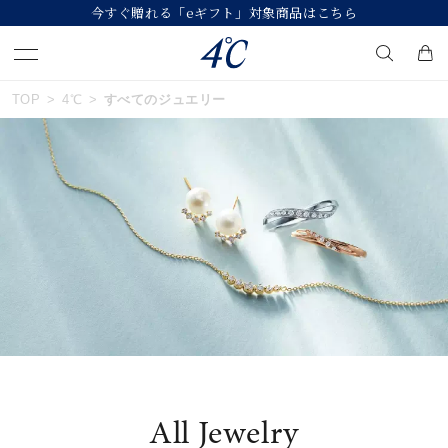
今すぐ贈れる「eギフト」対象商品はこちら
おすすめ順
TOP
4℃
すべてのジュエリー
キーワードで検索する
価格が安い
人気検索キーワード
価格が高い
#summer
#ペア
#ダイヤモンド ネックレス
新着順
#エタニティ
#くまのプーさん
お気に入り登録数
ブランド
４℃
All Jewelry
カテゴリー
すべてのジュエリー
並び替え