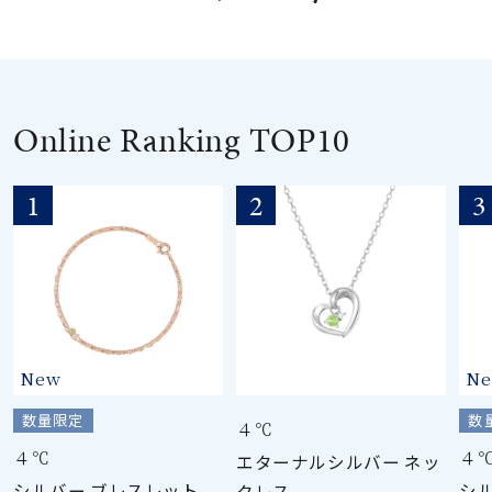
素材
カラー
Online Ranking TOP10
誕生石
1
2
3
モチーフ
石の色
New
N
ファッションテイス
ト
数量限定
数
４℃
４℃
４
エターナルシルバー ネッ
シルバー ブレスレット
シ
クレス