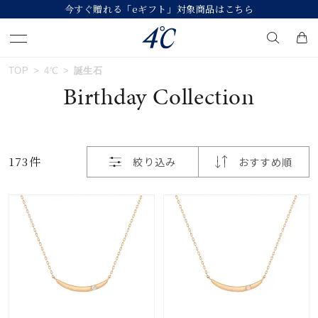
今すぐ贈れる「eギフト」対象商品はこちら
おすすめ順
TOP
4℃
誕生石
キーワードで検索する
Birthday Collection
価格が安い
人気検索キーワード
価格が高い
173件
絞り込み
おすすめ順
#summer
#ペア
#ダイヤモンド ネックレス
新着順
#エタニティ
#くまのプーさん
お気に入り登録数
ブランド
４℃
カテゴリー
誕生石
並び替え