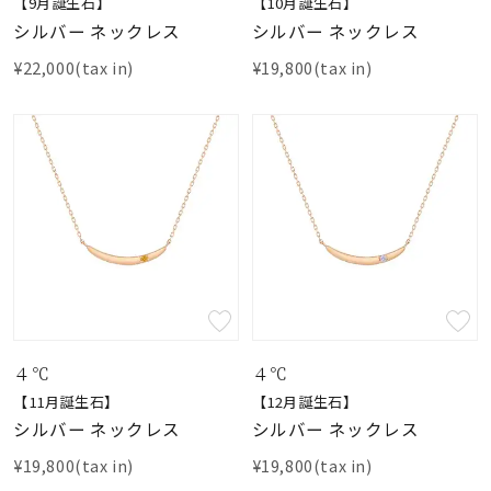
着用シーン
【9月誕生石】
【10月誕生石】
シルバー ネックレス
シルバー ネックレス
¥22,000(tax in)
¥19,800(tax in)
コレクション
レディース
～
リングサイズ
メンズ
～
リングサイズ
価格
¥0
¥400,
４℃
４℃
【11月誕生石】
【12月誕生石】
シルバー ネックレス
シルバー ネックレス
在庫
在庫ありのみ
すべて表示
¥19,800(tax in)
¥19,800(tax in)