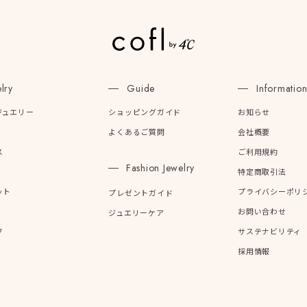
ーカラー
ピンクカラー
ホワイトカラー
トリプルカラー
誕生石
2月の誕生石
3月の誕生石
4月の誕生石
5月の
lry
Guide
Informatio
誕生石
8月の誕生石
9月の誕生石
10月の誕生石
11
ジュエリー
ショッピングガイド
お知らせ
リセット
絞り込んで検索する
ハート
一粒
三石
パヴェ
ライン
馬蹄
よくあるご質問
会社概要
ダブルループ
星座
イニシャル
リボン
その他
ス
ご利用規約
Fashion Jewelry
特定商取引法
ホワイト
ピンク
パープル
ブルー
グリーン
ット
プライバシーポリ
プレゼントガイド
マルチカラー
お問い合わせ
ジュエリーケア
フ
サステナビリティ
ニン
エレガント
カジュアル
フォーマル
モード
採用情報
ス
ご褒美
記念日
誕生日
気分転換
デート