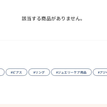
該当する商品がありません。
#ハーフエタニティリング
#エタニティ
#ダイヤモンド ネックレス
並び替え
#ピアス
#リング
#ジュエリーケア用品
#アジ
ナ
K18
K10
K7
ゴールド
シルバー
ステ