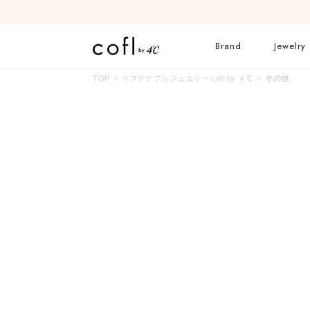
Brand
Jewelry
TOP
サステナブルジュエリー cofl by ４℃
その他
ネックレス
リング
イヤーカフ
ブレスレット
すべてのジュエリー
ブライダルリングはこ
ちら