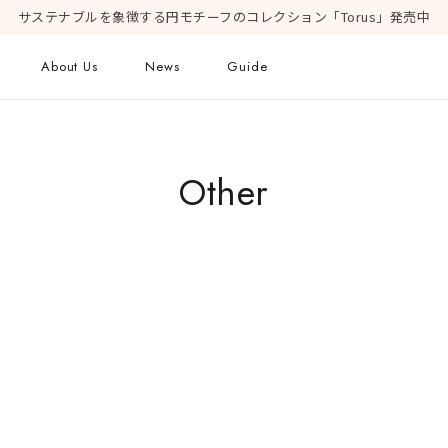
サステナブルを象徴する円モチーフのコレクション「Torus」発売中
About Us
News
Guide
ピアス
Online Shop
Fashion Jewelry
Other
新着商品
ショッピングガイド
プレゼントガイド
FAQ
ジュエリーケア
Geometric Form