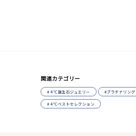
おすすめ順
価格が安い
価格が高い
新着順
お気に入り登録数
人気検索キーワード
#ペア
関連カテゴリー
ブランド
#４℃誕生石ジュエリー
#プラチナリング
#４℃ベストセレクション
カテゴリー
素材
プラチ