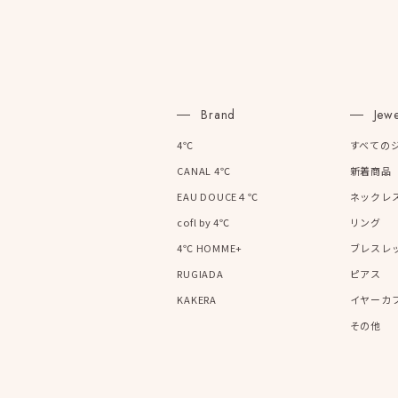
カラー
イエロ
1月の
誕生石
Brand
Jewe
7月の
4℃
すべての
しずく
CANAL 4℃
新着商品
モチーフ
クロス
EAU DOUCE４℃
ネックレ
cofl by 4℃
リング
クリア
4℃ HOMME+
ブレスレ
石の色
レッド
RUGIADA
ピアス
KAKERA
イヤーカ
ファッションテイスト
フェミ
その他
着用シーン
オフィ