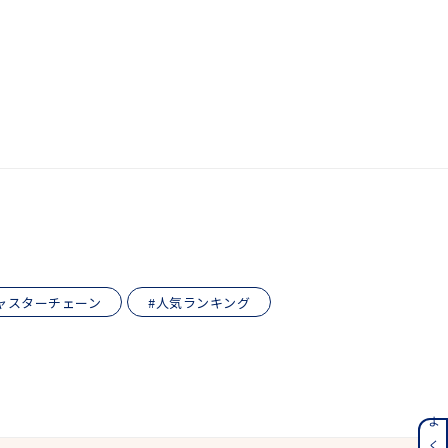
キーワードで検索する
#eギフト
ャスターチェーン
#人気ランキング
ンレス