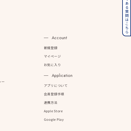
よくある質問はこちら
その他
誕生石
6月の誕生石
n
Account
月の誕生石
12月の誕生石
新規登録
ムーン
フラワー
マイページ
お気に入り
Application
イエロー
ブラウン
シー
アプリについて
会員登録手順
連携方法
シンプル
ユニセックス
Apple Store
Google Play
結婚式
推し活