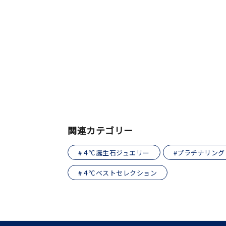
おすすめ順
価格が安い
価格が高い
新着順
お気に入り登録数
人気検索キーワード
#summe
ブランド
関連カテゴリー
#４℃誕生石ジュエリー
#プラチナリング
カテゴリー
#４℃ベストセレクション
素材
プラチ