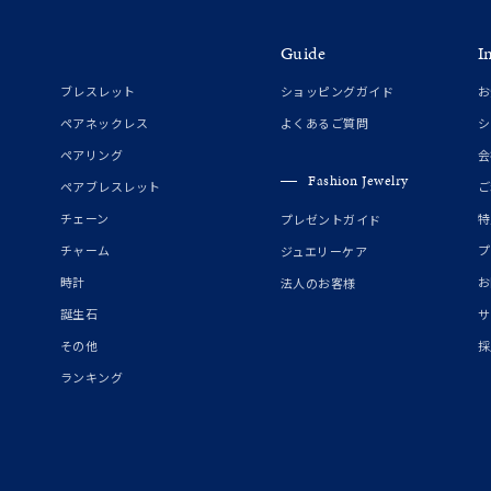
ーカラー
ピンクカラー
ホワイトカラー
トリプルカラー
Guide
I
誕生石
2月の誕生石
3月の誕生石
4月の誕生石
5月の
ブレスレット
ショッピングガイド
お
誕生石
8月の誕生石
9月の誕生石
10月の誕生石
11
ペアネックレス
よくあるご質問
シ
リセット
絞り込んで検索する
ペアリング
会
ハート
一粒
三石
パヴェ
ライン
馬蹄
Fashion Jewelry
ペアブレスレット
ご
ダブルループ
星座
イニシャル
リボン
その他
チェーン
特
プレゼントガイド
チャーム
プ
ジュエリーケア
ホワイト
ピンク
パープル
ブルー
グリーン
時計
お
法人のお客様
マルチカラー
誕生石
サ
その他
採
ニン
エレガント
カジュアル
フォーマル
モード
ランキング
ス
ご褒美
記念日
誕生日
気分転換
デート
ジュエリー
腕周りジュエリー
ペアジュエリー
ベストセレ