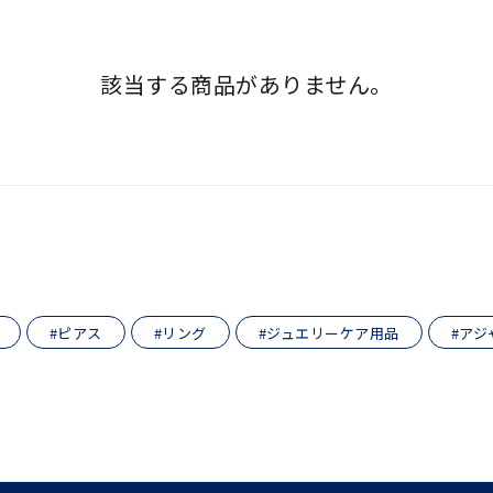
該当する商品がありません。
r
#ペア
#ダイヤモンド ネックレス
#エタニティ
#くまのプー
並び替え
#ピアス
#リング
#ジュエリーケア用品
#アジ
ナ
K18
K10
K7
ゴールド
シルバー
ステ