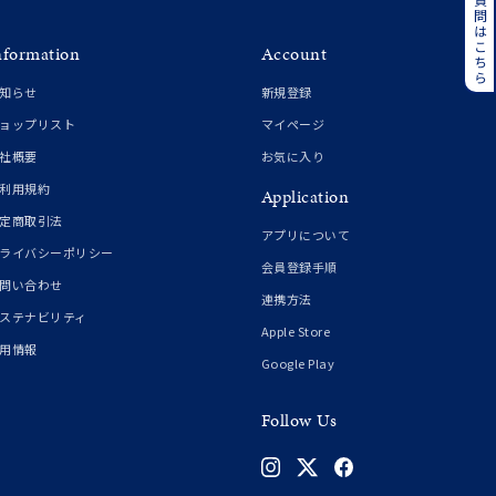
よくある質問はこちら
その他
nformation
Account
誕生石
6月の誕生石
知らせ
新規登録
月の誕生石
12月の誕生石
ョップリスト
マイページ
社概要
お気に入り
ムーン
フラワー
利用規約
Application
定商取引法
アプリについて
ライバシーポリシー
イエロー
ブラウン
会員登録手順
問い合わせ
連携方法
ステナビリティ
Apple Store
用情報
シンプル
ユニセックス
Google Play
Follow Us
結婚式
推し活
クション