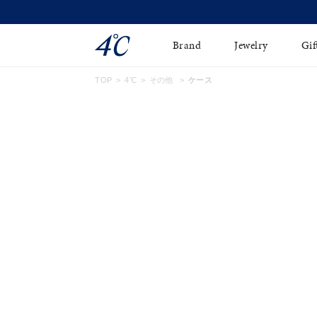
Brand
Jewelry
Gif
TOP
4℃
その他
ケース
ネックレス
ネックレスチェ-ン
Online Shop
ピンキーリング
ピアス
ショッピングガイド
イヤーカフ
ブレスレット
よくあるご質問
ペアネックレス
ペアリング
オンライン限定ジュエ
誕生石
リー
すべてのアイテム
ブライダルリング
はこちら