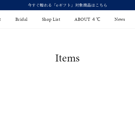
今すぐ贈れる「eギフト」対象商品はこちら
t
Bridal
Shop List
ABOUT ４℃
News
リング
Fashion Jewelry
Brida
Items
イヤリング
ジュエリーケア
永久保
バングル
法人のお客様
ブライ
ペアブレスレット
ブライ
その他のアイテム