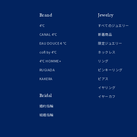
カラー
イエロ
Brand
Jewelry
1月の
誕生石
4℃
すべてのジュエリー
7月の
CANAL 4℃
新着商品
EAU DOUCE４℃
限定ジュエリー
しずく
モチーフ
cofl by 4℃
ネックレス
クロス
4℃ HOMME+
リング
RUGIADA
ピンキーリング
クリア
石の色
KAKERA
ピアス
レッド
イヤリング
Bridal
イヤーカフ
ファッションテイスト
フェミ
婚約指輪
結婚指輪
着用シーン
オフィ
耳周り