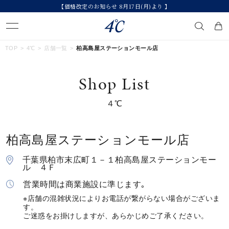
【価格改定のお知らせ 8月17日(月)より 】
キーワードで検索する
TOP
4℃
店舗一覧
柏高島屋ステーションモール店
Shop List
人気検索キーワード
４℃
#ペア
#eギフト
#ハーフエタニティリング
#刻印可
#メンズ ネックレス
柏高島屋ステーションモール店
ブランド
４℃
千葉県柏市末広町１－１柏高島屋ステーションモー
ル ４Ｆ
カテゴリー
すべてのジュエリー
営業時間は商業施設に準じます｡
※店舗の混雑状況によりお電話が繋がらない場合がございま
す。
素材
ご迷惑をお掛けしますが、あらかじめご了承ください。