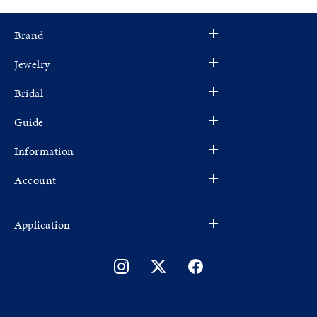
Brand
Jewelry
Bridal
Guide
Information
Account
Application