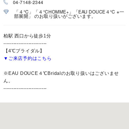
04-7148-2344
カラー
「４℃」「４℃HOMME+」「EAU DOUCE４℃ ※一
部展開」 のお取り扱いがございます。
誕生石
モチーフ
柏駅 西口から徒歩1分
--------------------------
石の色
【4℃ブライダル】
▼ご来店予約はこちら
ファッションテイスト
※EAU DOUCE４℃Bridalのお取り扱いはございませ
ん。
着用シーン
--------------------------
コレクション
レディース
～
リングサイズ