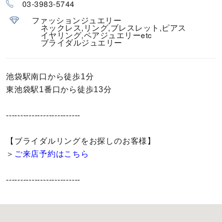
03-3983-5744
カラー
ファッションジュエリー
ネックレス,リング,ブレスレット,ピアス
誕生石
イヤリング,ペアジュエリーetc
ブライダルジュエリー
モチーフ
池袋駅南口から徒歩1分
石の色
東池袋駅1番口から徒歩13分
ファッションテイスト
--------------------------
【ブライダルリングをお探しのお客様】
着用シーン
＞
ご来店予約はこちら
コレクション
--------------------------
レディース
～
リングサイズ