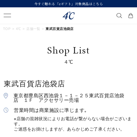
今すぐ贈れる「eギフト」対象商品はこちら
キーワードで検索する
TOP
4℃
店舗一覧
東武百貨店池袋店
Shop List
人気検索キーワード
４℃
#ペア
#ハーフエタニティリング
#エタニティ
#ダイヤモンド ネックレス
#eギフト
東武百貨店池袋店
ブランド
４℃
東京都豊島区西池袋１－１－２５東武百貨店池袋
店 １Ｆ アクセサリー売場
カテゴリー
すべてのジュエリー
営業時間は商業施設に準じます｡
※店舗の混雑状況によりお電話が繋がらない場合がございま
す。
素材
ご迷惑をお掛けしますが、あらかじめご了承ください。