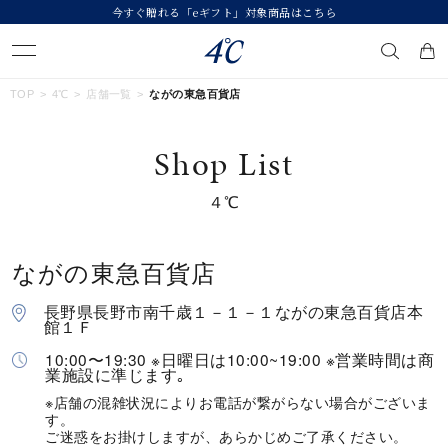
今すぐ贈れる「eギフト」対象商品はこちら
キーワードで検索する
TOP
4℃
店舗一覧
ながの東急百貨店
Shop List
人気検索キーワード
４℃
#ペア
#eギフト
#ハーフエタニティリング
#刻印可
#メンズ ネックレス
ながの東急百貨店
ブランド
４℃
長野県長野市南千歳１－１－１ながの東急百貨店本
館１Ｆ
カテゴリー
すべてのジュエリー
10:00〜19:30 ※日曜日は10:00~19:00 ※営業時間は商
業施設に準じます｡
※店舗の混雑状況によりお電話が繋がらない場合がございま
素材
す。
ご迷惑をお掛けしますが、あらかじめご了承ください。