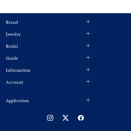
Brand
Jewelry
Bridal
Guide
Information
Account
Application