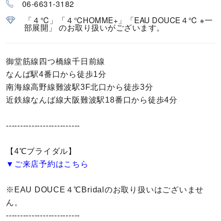
06-6631-3182
カラー
「４℃」「４℃HOMME+」「EAU DOUCE４℃ ※一
部展開」 のお取り扱いがございます。
誕生石
モチーフ
御堂筋線四つ橋線千日前線
なんば駅4番口から徒歩1分
石の色
南海線高野線難波駅3F北口から徒歩3分
近鉄線なんば線大阪難波駅18番口から徒歩4分
ファッションテイスト
--------------------------
着用シーン
【4℃ブライダル】
▼ご来店予約はこちら
コレクション
※EAU DOUCE４℃Bridalのお取り扱いはございませ
レディース
ん。
～
リングサイズ
--------------------------