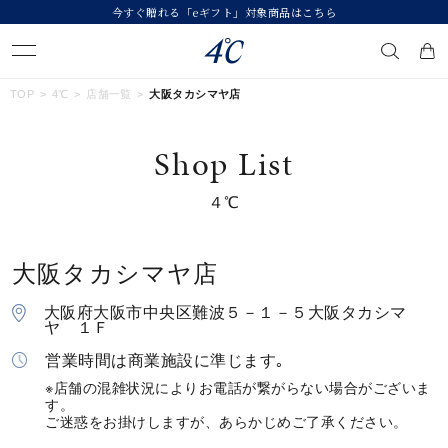
今すぐ贈れる「eギフト」対象商品はこちら
キーワードで検索する
TOP
4℃
店舗一覧
大阪タカシマヤ店
Shop List
人気検索キーワード
４℃
#summer
#ダイヤモンド ネックレス
#くまのプーさん
#ペア
#エタニティ
大阪タカシマヤ店
ブランド
４℃
大阪府大阪市中央区難波５－１－５大阪タカシマ
ヤ １Ｆ
カテゴリー
すべてのジュエリー
営業時間は商業施設に準じます｡
※店舗の混雑状況によりお電話が繋がらない場合がございま
す。
素材
ご迷惑をお掛けしますが、あらかじめご了承ください。