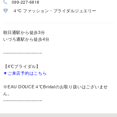
099-227-6818
カラー
４℃ ファッション・ブライダルジュエリー
誕生石
モチーフ
朝日通駅から徒歩3分
いづろ通駅から徒歩4分
石の色
--------------------------
ファッションテイスト
【4℃ブライダル】
▼ご来店予約はこちら
着用シーン
※EAU DOUCE４℃Bridalのお取り扱いはございませ
コレクション
ん。
--------------------------
レディース
～
リングサイズ