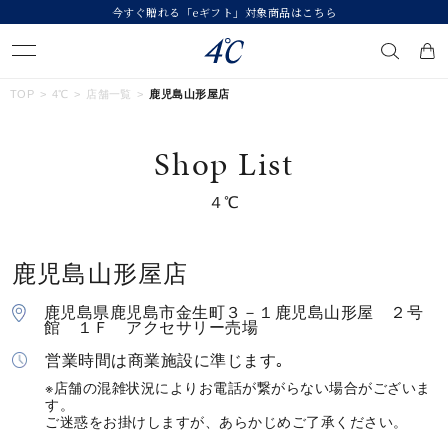
今すぐ贈れる「eギフト」対象商品はこちら
キーワードで検索する
TOP
4℃
店舗一覧
鹿児島山形屋店
Shop List
人気検索キーワード
４℃
#summer
#ダイヤモンド ネックレス
#くまのプーさん
#ペア
#エタニティ
鹿児島山形屋店
ブランド
４℃
鹿児島県鹿児島市金生町３－１鹿児島山形屋 ２号
館 １Ｆ アクセサリー売場
カテゴリー
すべてのジュエリー
営業時間は商業施設に準じます｡
※店舗の混雑状況によりお電話が繋がらない場合がございま
す。
素材
ご迷惑をお掛けしますが、あらかじめご了承ください。