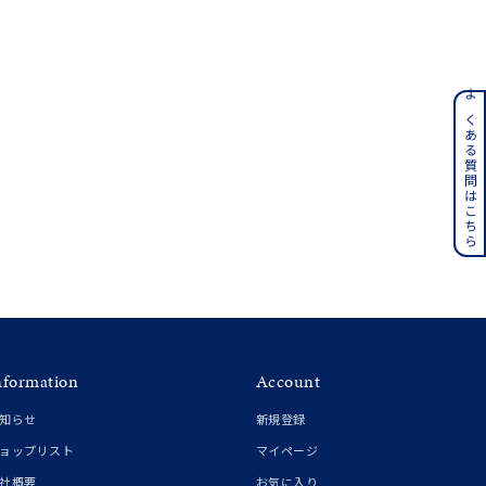
ンレス
よくある質問はこちら
その他
誕生石
6月の誕生石
月の誕生石
12月の誕生石
ムーン
フラワー
nformation
Account
イエロー
ブラウン
知らせ
新規登録
ョップリスト
マイページ
社概要
お気に入り