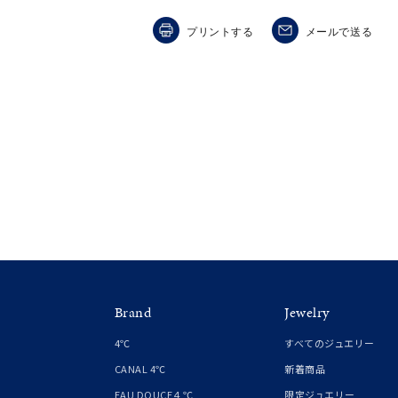
カテゴリー
プリントする
メールで送る
素材
プラチ
カラー
イエロ
1月の
誕生石
7月の
しずく
モチーフ
クロス
Brand
Jewelry
クリア
4℃
すべてのジュエリー
石の色
レッド
CANAL 4℃
新着商品
EAU DOUCE４℃
限定ジュエリー