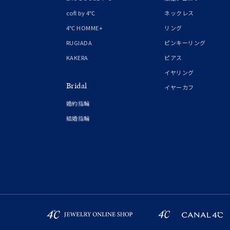
ファッションテイスト
フェミ
cofl by 4℃
ネックレス
4℃ HOMME+
リング
着用シーン
オフィ
RUGIADA
ピンキーリング
KAKERA
ピアス
耳周り
イヤリング
コレクション
Bridal
公式オ
イヤーカフ
婚約指輪
結婚指輪
レディース
リングサイズ
メンズ
リングサイズ
価格
¥0