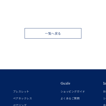
ナ
K18
K10
K7
ゴールド
シルバー
ステ
一覧へ戻る
ーカラー
ピンクカラー
ホワイトカラー
トリプルカラー
誕生石
2月の誕生石
3月の誕生石
4月の誕生石
5月の
誕生石
8月の誕生石
9月の誕生石
10月の誕生石
11
リセット
絞り込んで検索する
ハート
一粒
三石
パヴェ
ライン
馬蹄
ダブルループ
星座
イニシャル
リボン
その他
Guide
I
ホワイト
ピンク
パープル
ブルー
グリーン
ブレスレット
ショッピングガイド
お
マルチカラー
ペアネックレス
よくあるご質問
シ
ペアリング
会