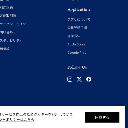
シンプル
ユニセックス
利用規約
Application
定商取引法
アプリについて
結婚式
推し活
ライバシーポリシー
会員登録手順
問い合わせ
連携方法
クション
ステナビリティ
Apple Store
用情報
Google Play
Follow Us
0
はサービス向上のためクッキーを利用していま
同意する
シーポリシーはこちら
©F.D.C.PRODUCTS INC.