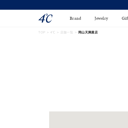
Brand
Jewelry
Gif
TOP
4℃
店舗一覧
岡山天満屋店
ネックレス
ネックレスチェ-ン
Online Shop
ピンキーリング
ピアス
ショッピングガイド
イヤーカフ
ブレスレット
よくあるご質問
ペアネックレス
ペアリング
オンライン限定ジュエ
誕生石
リー
すべてのアイテム
ブライダルリング
はこちら