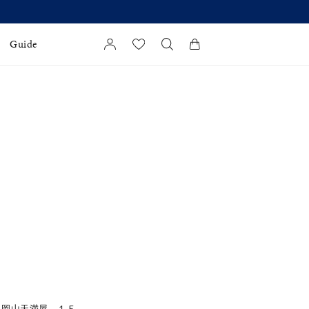
Guide
カートに商品がありません。
l Jewelry
証
ダルサービス
ダルリングの選び方
１岡山天満屋 １Ｆ