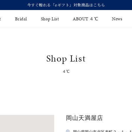
今すぐ贈れる「eギフト」対象商品はこちら
t
Bridal
Shop List
ABOUT ４℃
News
リング
Fashion Jewelry
Brida
Shop List
イヤリング
ジュエリーケア
永久保
バングル
法人のお客様
４℃
ブライ
ペアブレスレット
ブライ
その他のアイテム
岡山天満屋店
岡山県岡山市北区表町２－１－