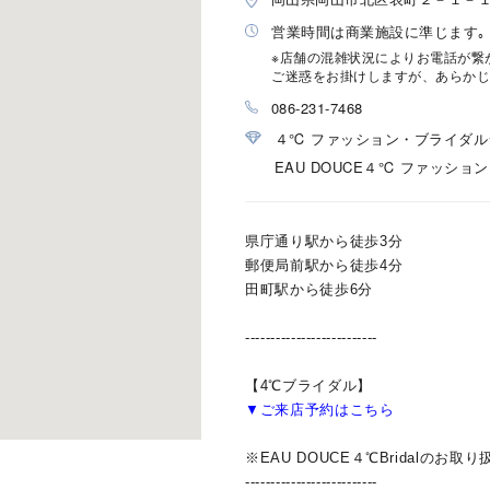
営業時間は商業施設に準じます｡
※店舗の混雑状況によりお電話が繋
ご迷惑をお掛けしますが、あらかじ
086-231-7468
４℃ ファッション・ブライダ
EAU DOUCE４℃ ファッシ
県庁通り駅から徒歩3分
郵便局前駅から徒歩4分
田町駅から徒歩6分
--------------------------
#eギフト
#ハーフエタニティリング
#刻印可
#メンズ ネックレス
【4℃ブライダル】
▼ご来店予約はこちら
※EAU DOUCE４℃Bridalのお
--------------------------