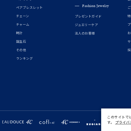
Fashion Jewelry
ニン
エレガント
カジュアル
フォーマル
モード
ペアブレスレット
ご
チェーン
特
プレゼントガイド
ス
ご褒美
記念日
誕生日
気分転換
デート
チャーム
プ
ジュエリーケア
時計
お
法人のお客様
ジュエリー
腕周りジュエリー
ペアジュエリー
ベストセレ
誕生石
サ
ンラインショップ限定
その他
採
ランキング
～
～
¥400,00
このサイトで
す。
プライバ