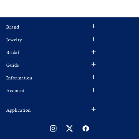
Brand
Jewelry
Bridal
Guide
Information
Account
Application