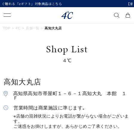
ら
【価格改定のお知らせ 8月17日(月)より 】
キーワードで検索する
TOP
4℃
店舗一覧
高知大丸店
Shop List
人気検索キーワード
４℃
#ペア
#eギフト
#ハーフエタニティリング
#刻印可
#メンズ ネックレス
高知大丸店
ブランド
４℃
高知県高知市帯屋町１－６－１高知大丸 本館 １
Ｆ
カテゴリー
すべてのジュエリー
営業時間は商業施設に準じます｡
※店舗の混雑状況によりお電話が繋がらない場合がございま
す。
素材
ご迷惑をお掛けしますが、あらかじめご了承ください。