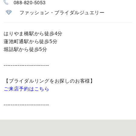
088-820-5053
カラー
ファッション・ブライダルジュエリー
誕生石
はりやま橋駅から徒歩4分
モチーフ
蓮池町通駅から徒歩5分
堀詰駅から徒歩5分
石の色
--------------------------
ファッションテイスト
【ブライダルリングをお探しのお客様】
着用シーン
ご来店予約はこちら
コレクション
--------------------------
レディース
～
リングサイズ