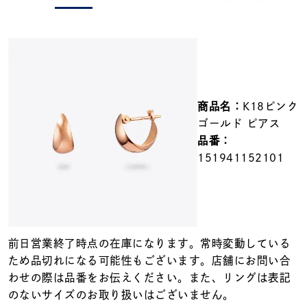
メンズ
～
リングサイズ
価格
¥0
¥400,000
商品名：
K18ピンク
ゴールド ピアス
在庫
在庫ありのみ
すべて表示
品番：
151941152101
前日営業終了時点の在庫になります。常時変動している
ため品切れになる可能性もございます。店舗にお問い合
わせの際は品番をお伝えください。また、リングは表記
のないサイズのお取り扱いはございません。