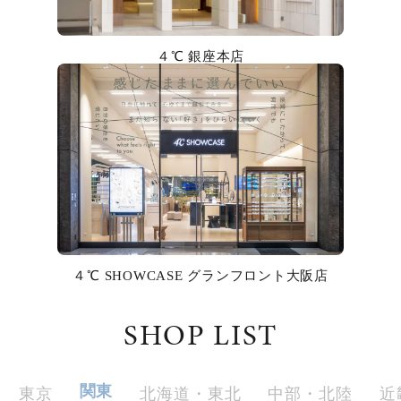
カラー
４℃ 銀座本店
誕生石
モチーフ
石の色
ファッションテイスト
着用シーン
４℃ SHOWCASE グランフロント大阪店
コレクション
SHOP LIST
レディース
～
リングサイズ
関東
東京
北海道・東北
中部・北陸
近