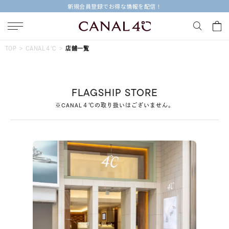
新規会員登録でお得な情報を配信！
キーワードで検索する
TOP
CANAL４℃
店舗一覧
人気検索キーワード
FLAGSHIP STORE
#summer
#ダイヤモンド ネックレス
#くまのプーさん
※CANAL４℃の取り扱いはございません。
#ペア
#エタニティ
ブランド
Canal４℃
カテゴリー
すべてのジュエリー
素材