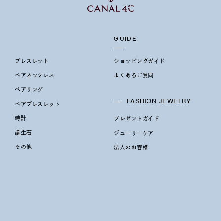
ホワイト
ピンク
パープル
ブルー
グリーン
マルチカラー
GUIDE
ブレスレット
ショッピングガイド
ニン
エレガント
カジュアル
フォーマル
モード
ペアネックレス
よくあるご質問
ペアリング
ス
ご褒美
記念日
誕生日
気分転換
デート
FASHION JEWELRY
ペアブレスレット
時計
プレゼントガイド
ジュエリー
腕周りジュエリー
ペアジュエリー
ベストセ
誕生石
ジュエリーケア
ンラインショップ限定
その他
法人のお客様
～
～