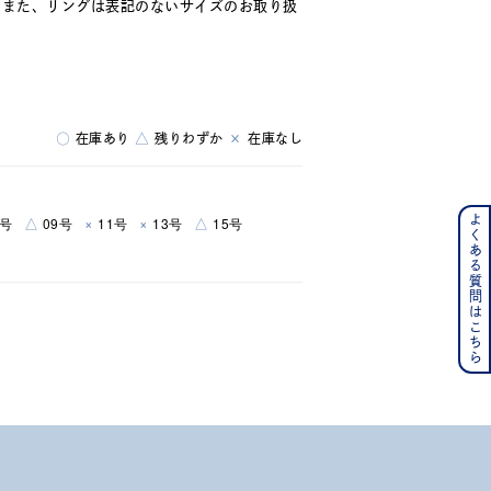
。また、リングは表記のないサイズのお取り扱
○
在庫あり
△
残りわずか
×
在庫なし
よくある質問はこちら
ンレス
△
×
×
△
7号
09号
11号
13号
15号
その他
の誕生石
6月の誕生石
月の誕生石
12月の誕生石
ムーン
フラワー