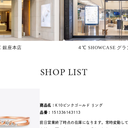
℃ 銀座本店
４℃ SHOWCASE 
SHOP LIST
商品名：
K10ピンクゴールド リング
品番：
151336143113
#ハーフエタニティリング
#エタニティ
#ダイヤモンド ネックレス
前日営業終了時点の在庫になります。常時変動し