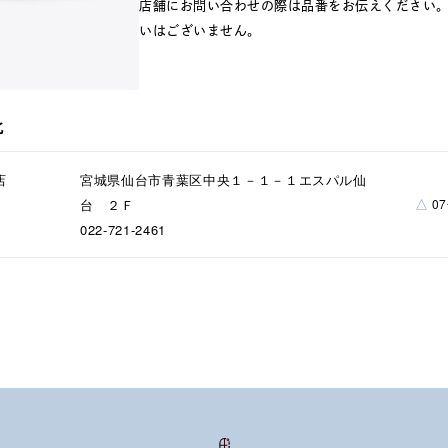
店舗にお問い合わせの際は品番をお伝えください
いはございません。
北
店
宮城県仙台市青葉区中央１－１－１エスパル仙
ナ
K18
K10
K7
ゴールド
シルバー
ステ
△
台 ２Ｆ
0
022-721-2461
ーカラー
ピンクカラー
ホワイトカラー
トリプルカラー
誕生石
2月の誕生石
3月の誕生石
4月の誕生石
5月
誕生石
8月の誕生石
9月の誕生石
10月の誕生石
11
リセット
絞り込んで検索する
ハート
一粒
三石
パヴェ
ライン
馬蹄
ダブルループ
星座
イニシャル
リボン
その他