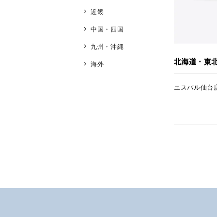
近畿
ブランド
中国・四国
九州・沖縄
北海道・東
海外
カテゴリー
エスパル仙台
素材
プラチ
カラー
イエロ
1月の
誕生石
7月の
しずく
モチーフ
クロス