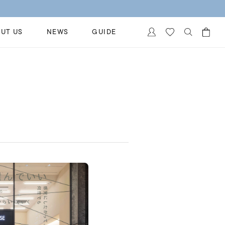
UT US
NEWS
GUIDE
カートに商品がありません。
イヤリング
al Jewelry
ペアブレスレット
保証
ー
ベストセラー
イダルサービス
ングはこちら
イダルリングの選び方