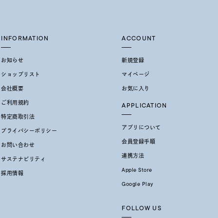
イエロー
ブラウン
INFORMATION
ACCOUNT
お知らせ
新規登録
シンプル
ユニセックス
ショップリスト
マイページ
会社概要
お気に入り
結婚式
推し活
ご利用規約
APPLICATION
特定商取引法
レクション
アプリについて
プライバシーポリシー
会員登録手順
お問い合わせ
連携方法
サステナビリティ
Apple Store
採用情報
Google Play
FOLLOW US