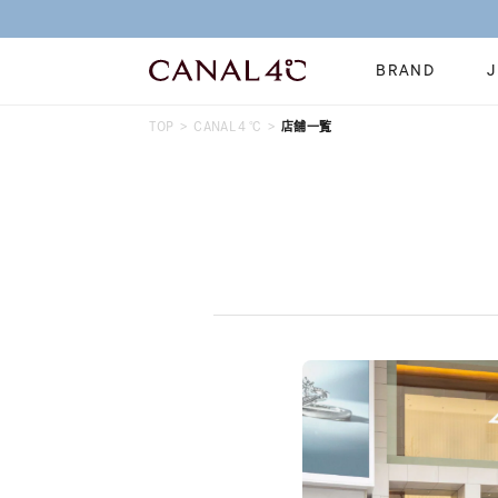
BRAND
TOP
CANAL４℃
店舗一覧
ネックレス
リング
Online Shop
イヤーカフ
ブレスレット
ショッピングガイド
時計
誕生石
よくあるご質問
すべてのジュエリー
ジュエリーポ