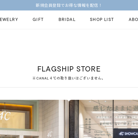
新規会員登録でお得な情報を配信！
JEWELRY
GIFT
BRIDAL
SHOP LIST
ABO
ピンキーリング
ピアス
Fashion Jewelry
Brid
ペアネックレス
ペアリング
プレゼントガイド
永久
FLAGSHIP STORE
新着商品
限定ジュエリ
ジュエリーケア
ブラ
※CANAL４℃の取り扱いはございません。
ーチ
アジャスター
ブライダルリ
法人のお客様
ブラ