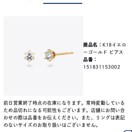
メンズ
～
リングサイズ
価格
¥0
¥400,000
商品名：
K18イエロ
ーゴールド ピアス
在庫
在庫ありのみ
すべて表示
品番：
151831153002
前日営業終了時点の在庫になります。常時変動している
ため品切れになる可能性もございます。店舗にお問い合
わせの際は品番をお伝えください。また、リングは表記
のないサイズのお取り扱いはございません。