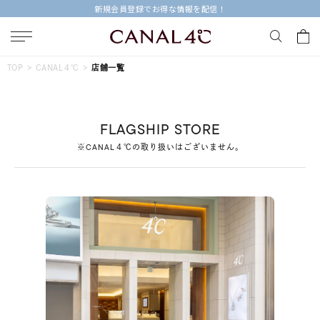
新規会員登録でお得な情報を配信！
キーワードで検索する
TOP
CANAL４℃
店舗一覧
人気検索キーワード
FLAGSHIP STORE
#summer
#ペア
#ダイヤモンド ネックレス
※CANAL４℃の取り扱いはございません。
#エタニティ
#くまのプーさん
ブランド
Canal４℃
カテゴリー
すべてのジュエリー
素材