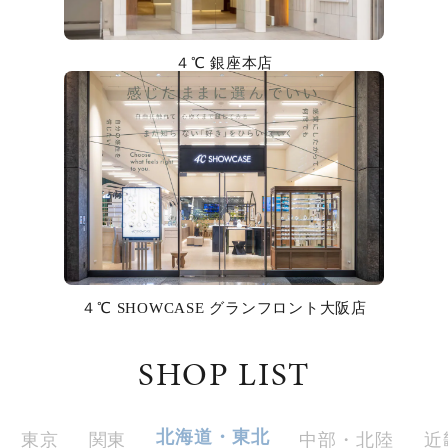
カラー
４℃ 銀座本店
誕生石
モチーフ
石の色
ファッションテイスト
着用シーン
４℃ SHOWCASE グランフロント大阪店
コレクション
SHOP LIST
レディース
～
リングサイズ
北海道・東北
東京
関東
中部・北陸
近