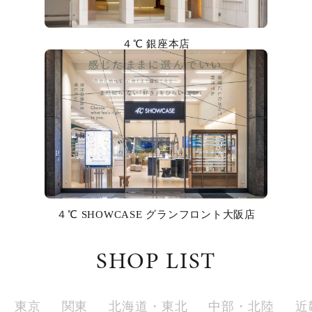
カラー
４℃ 銀座本店
誕生石
モチーフ
石の色
ファッションテイスト
着用シーン
４℃ SHOWCASE グランフロント大阪店
コレクション
SHOP LIST
レディース
～
リングサイズ
東京
関東
北海道・東北
中部・北陸
近