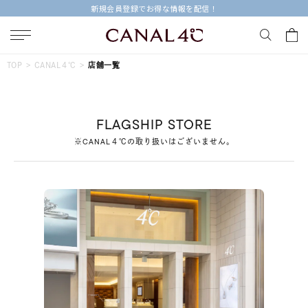
新規会員登録でお得な情報を配信！
キーワードで検索する
TOP
CANAL４℃
店舗一覧
人気検索キーワード
FLAGSHIP STORE
#ペア
#ハーフエタニティリング
#エタニティ
※CANAL４℃の取り扱いはございません。
#ダイヤモンド ネックレス
#eギフト
ブランド
Canal４℃
カテゴリー
すべてのジュエリー
素材