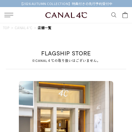
【2026 AUTUMN COLLECTION】特典付きの先行予約受付中
キーワードで検索する
TOP
CANAL４℃
店舗一覧
人気検索キーワード
FLAGSHIP STORE
#summer
#ペア
#ダイヤモンド ネックレス
※CANAL４℃の取り扱いはございません。
#エタニティ
#くまのプーさん
ブランド
Canal４℃
カテゴリー
すべてのジュエリー
素材