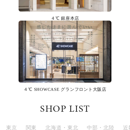
カラー
４℃ 銀座本店
誕生石
モチーフ
石の色
ファッションテイスト
着用シーン
４℃ SHOWCASE グランフロント大阪店
コレクション
SHOP LIST
レディース
～
リングサイズ
東京
関東
北海道・東北
中部・北陸
近