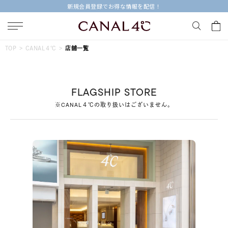
新規会員登録でお得な情報を配信！
キーワードで検索する
TOP
CANAL４℃
店舗一覧
人気検索キーワード
FLAGSHIP STORE
#summer
#ダイヤモンド ネックレス
#くまのプーさん
※CANAL４℃の取り扱いはございません。
#ペア
#エタニティ
ブランド
Canal４℃
カテゴリー
すべてのジュエリー
素材