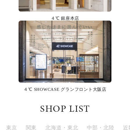
カラー
４℃ 銀座本店
誕生石
モチーフ
石の色
ファッションテイスト
着用シーン
４℃ SHOWCASE グランフロント大阪店
コレクション
SHOP LIST
レディース
～
リングサイズ
東京
関東
北海道・東北
中部・北陸
近