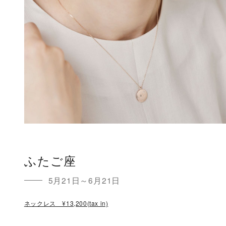
メンズ
～
リングサイズ
価格
¥0
¥400,000
在庫
在庫ありのみ
すべて表示
ふたご座
5月21日～6月21日
ネックレス ¥13,200(tax in)