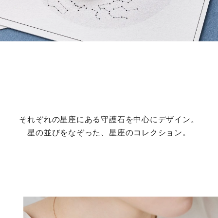
カラー
誕生石
モチーフ
石の色
ファッションテイスト
それぞれの星座にある守護石を中心にデザイン。
星の並びをなぞった、星座のコレクション。
着用シーン
コレクション
レディース
～
リングサイズ