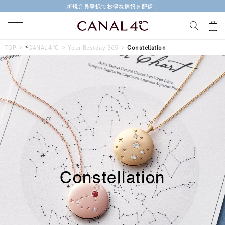
新規会員登録でお得な情報を配信！
キーワードで検索する
<
TOP
CANAL４℃
Your Bestday 365
Constellation
人気検索キーワード
#ペア
#eギフト
#ハーフエタニティリング
#刻印可
#メンズ ネックレス
ブランド
Canal４℃
Constellation
カテゴリー
すべてのジュエリー
素材