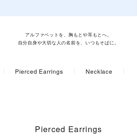
カラー
誕生石
アルファベットを、胸もとや耳もとへ。
モチーフ
自分自身や大切な人の名前を、いつもそばに。
石の色
Pierced Earrings
Necklace
ファッションテイスト
着用シーン
コレクション
レディース
Pierced Earrings
～
リングサイズ