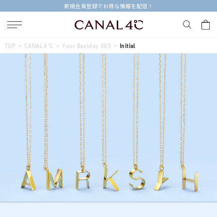
新規会員登録でお得な情報を配信！
キーワードで検索する
TOP
CANAL４℃
Your Bestday 365
Initial
人気検索キーワード
#summer
#ダイヤモンド ネックレス
#くまのプーさん
#ペア
#エタニティ
ブランド
Canal４℃
カテゴリー
すべてのジュエリー
素材