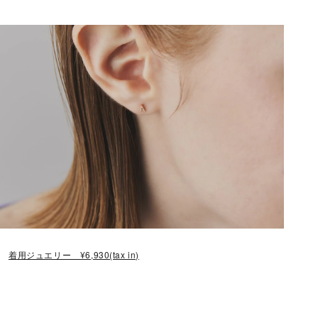
メンズ
～
リングサイズ
価格
¥0
¥400,000
在庫
在庫ありのみ
すべて表示
着用ジュエリー ¥6,930(tax in)