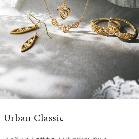
カラー
誕生石
モチーフ
石の色
ファッションテイスト
着用シーン
コレクション
Urban Classic
レディース
～
リングサイズ