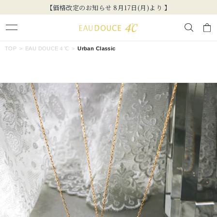
【価格改定のお知らせ 8月17日(月)より 】
キーワードで検索する
TOP
EAU DOUCE４℃
Urban Classic
人気検索キーワード
#summer
#ペア
#ダイヤモンド ネックレス
#エタニティ
#くまのプーさん
ブランド
EAU DOUCE４℃
カテゴリー
すべてのジュエリー
素材