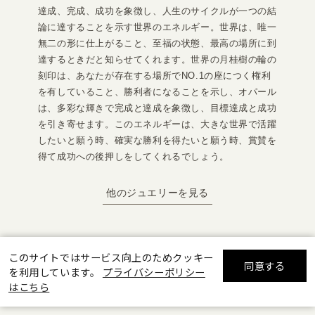
達成、完成、成功を象徴し、人生のサイクルが一つの結
論に達することを示す世界のエネルギー。世界は、唯一
無二の形に仕上がること、至福の状態、最高の場所に到
達するときだと知らせてくれます。世界の月桂樹の輪の
刻印は、あなたが存在する場所でNO.1の座につく権利
を有していること、勝利者になることを示し、オパール
は、多彩な輝きで完成と達成を象徴し、目標達成と成功
を引き寄せます。このエネルギーは、大きな世界で活躍
したいと願う時、確実な勝利を得たいと願う時、賞賛を
得て成功への後押しをしてくれるでしょう。
他のジュエリーを見る
このサイトではサービス向上のためクッキー
同意する
を利用しています。
プライバシーポリシー
リセット
絞り込んで検索する
All Jewelry
はこちら