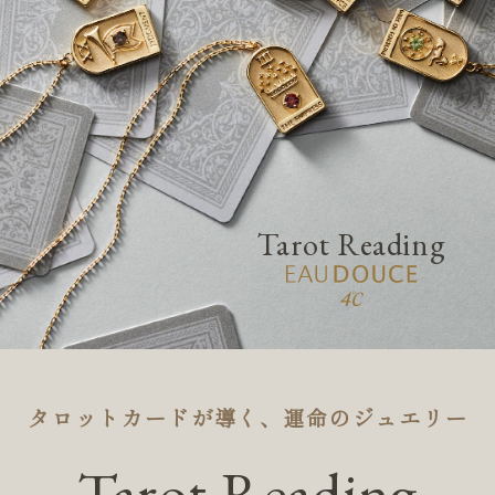
素材
カラー
誕生石
Tarot Reading
モチーフ
石の色
ファッションテイス
タロットカードが導く、運命のジュエリー
ト
Tarot Reading