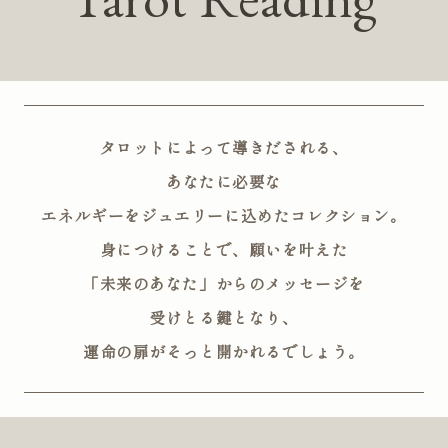
着用シーン
コレクション
レディース
タロットによって導きだされる、
～
リングサイズ
あなたに必要な
エネルギーを
ジュエリーに込めたコレクション。
メンズ
身につけることで、願いを叶えた
～
リングサイズ
「未来のあなた」からの
メッセージを
受けとる鍵となり、
価格
¥0
¥400,
運命の扉がそっと開かれるでしょう。
在庫
在庫ありのみ
すべて表示