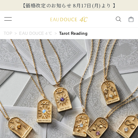
価格改定のお知らせ 8月17日(月)より 】
新規
キーワードで検索する
TOP
EAU DOUCE４℃
Tarot Reading
人気検索キーワード
#summer
#ペア
#ダイヤモンド ネックレス
#エタニティ
#くまのプーさん
ブランド
EAU DOUCE４℃
カテゴリー
すべてのジュエリー