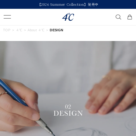
今すぐ贈れる「eギフト」対象商品はこちら
キーワードで検索する
TOP
４℃
About ４℃
DESIGN
人気検索キーワード
#ペア
#ハーフエタニティリング
#エタニティ
#ダイヤモンド ネックレス
#eギフト
ブランド
４℃
カテゴリー
すべてのジュエリー