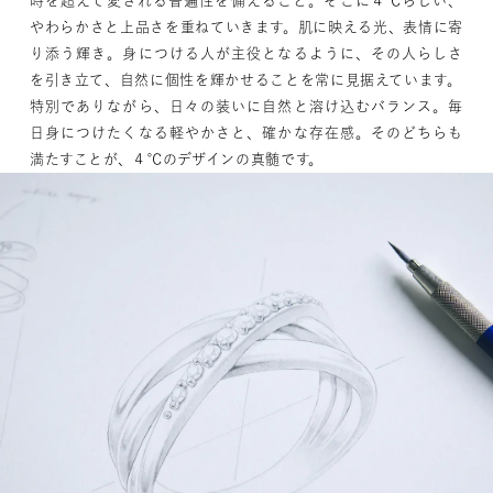
時を超えて愛される普遍性を備えること。そこに４℃らしい、
やわらかさと上品さを重ねていきます。肌に映える光、表情に寄
り添う輝き。身につける人が主役となるように、その人らしさ
レディース
～
リングサイズ
を引き立て、自然に個性を輝かせることを常に見据えています。
特別でありながら、日々の装いに自然と溶け込むバランス。毎
日身につけたくなる軽やかさと、確かな存在感。そのどちらも
メンズ
～
満たすことが、４℃のデザインの真髄です。
リングサイズ
価格
¥0
¥400,000
在庫
在庫ありのみ
すべて表示