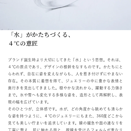
「水」がかたちづくる、
４℃の意匠
ブランド誕生時より大切にしてきた「水」という思想。それは、
４℃の原点であり、デザインの根幹をなすものです。かたちにと
らわれず、自在に姿を変えながらも、人を惹き付けずにやまない
存在。その本質に着想を得て、ジュエリーの中に豊かな表情と
奥行きを見出してきました。穏やかな流れから、躍動する力強さ
まで。氷や雪へも変化する多様な姿を、造形として再解釈し、表
現の幅を広げています。
そのひとつが、立体感です。水が、どの角度から眺めても清らか
な姿を持つように、４℃のジュエリーにもまた、360度どこから
見ても美しい佇まいを追求しています。線の緩急や面の連なりを
丁寧に整え、肌に触れる面と、視線を受けるフォルムが重なり