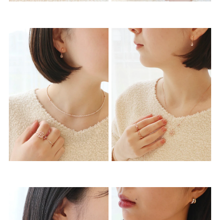
着用シーン
コレクション
レディース
～
リングサイズ
メンズ
～
リングサイズ
価格
¥0
¥400,
在庫
在庫ありのみ
すべて表示