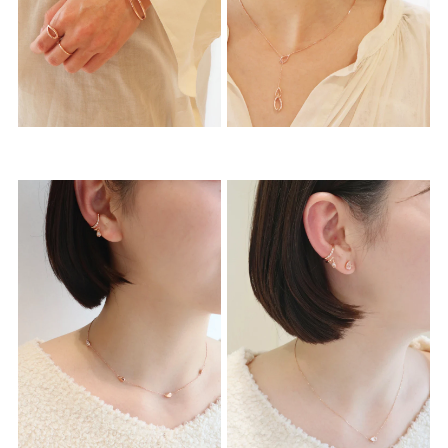
素材
カラー
誕生石
モチーフ
石の色
ファッションテイス
ト