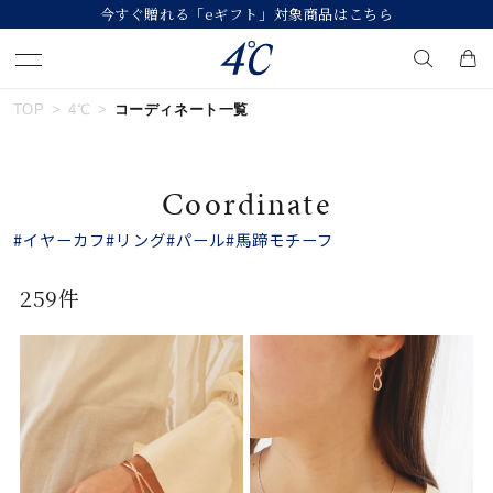
今すぐ贈れる「eギフト」対象商品はこちら
TOP
4℃
コーディネート一覧
キーワードで検索する
Coordinate
人気検索キーワード
#イヤーカフ
#リング
#パール
#馬蹄モチーフ
#ペア
#eギフト
#ハーフエタニティリング
259件
#刻印可
#メンズ ネックレス
ブランド
４℃
カテゴリー
すべてのジュエリー