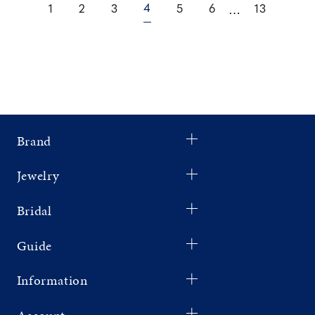
4
1
2
3
5
6
13
⋯
Brand
Jewelry
Bridal
Guide
Information