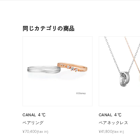
カラー
イエロ
同じカテゴリの商品
1月の
誕生石
7月の
しずく
モチーフ
クロス
クリア
石の色
レッド
ファッションテイスト
フェミ
CANAL ４℃
CANAL ４℃
ペアリング
ペアネックレス
着用シーン
オフィ
¥70,400(tax in)
¥41,800(tax in)