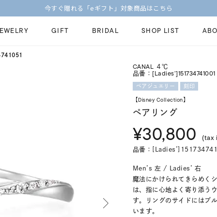
今すぐ贈れる「eギフト」対象商品はこちら
JEWELRY
GIFT
BRIDAL
SHOP LIST
ABO
741051
CANAL ４℃
ピンキーリング
ピアス
品番：[Ladies’]151734741001 
Fashion Jewelry
Brid
ペアジュエリー
刻印
ペアネックレス
ペアリング
【Disney Collection】
プレゼントガイド
永久
新着商品
限定ジュエリ
ペアリング
ジュエリーケア
ブラ
¥30,800
ーチ
アジャスター
ブライダルリ
法人のお客様
ブラ
(tax 
品番：[Ladies’]151734741
Men’s 左 / Ladies’ 右
魔法にかけられてきらめく
は、指に心地よく寄り添う
す。リングのサイドにはブ
います。