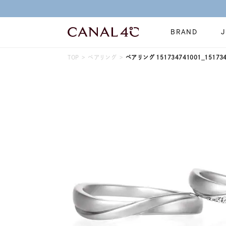
BRAND
TOP
ペアリング
ペアリング 151734741001_151734
ネックレス
リング
Online Shop
イヤーカフ
ブレスレット
ショッピングガイド
時計
誕生石
よくあるご質問
すべてのジュエリー
ジュエリーポ