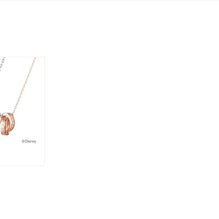
ーカラー
ピンクカラー
ホワイトカラー
トリプルカラー
誕生石
2月の誕生石
3月の誕生石
4月の誕生石
5月
誕生石
8月の誕生石
9月の誕生石
10月の誕生石
11
リセット
絞り込んで検索する
ハート
一粒
三石
パヴェ
ライン
馬蹄
ダブルループ
星座
イニシャル
リボン
その他
ホワイト
ピンク
パープル
ブルー
グリーン
マルチカラー
ニン
エレガント
カジュアル
フォーマル
モード
ス
ご褒美
記念日
誕生日
気分転換
デート