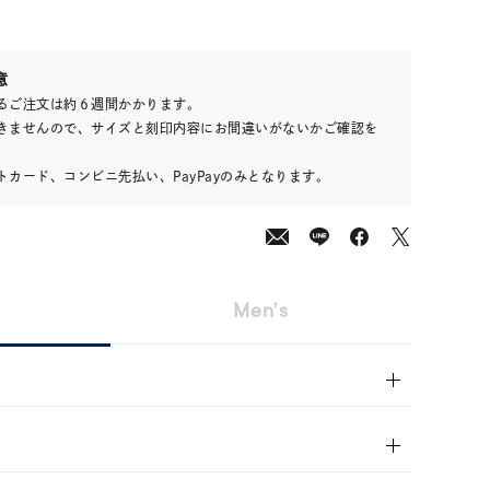
800
意
(tax
るご注文は約６週間かかります。
in)
きませんので、サイズと刻印内容にお間違いがないかご確認を
カード、コンビニ先払い、PayPayのみとなります。
Men’s