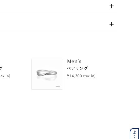
キーワードで検索する
Men’s
#eギフト
グ
ペアリング
tax in)
¥14,300
(tax in)
ンレス