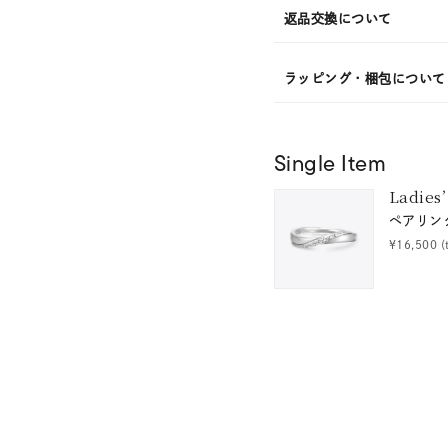
返品交換について
ラッピング・梱包について
Single Item
Ladies’
#ハーフエタニティリング
#エタニティ
#ダイヤモンド ネックレス
ペアリン
¥16,500
(
ナ
K18
K10
K7
ゴールド
シルバー
ステ