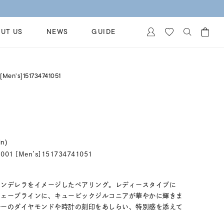
UT US
NEWS
GUIDE
カートに商品がありません。
イヤリング
[Men’s]151734741051
al Jewelry
ペアブレスレット
保証
ー
ベストセラー
イダルサービス
ングはこちら
イダルリングの選び方
in)
001 [Men’s]151734741051
シンデレラをイメージしたペアリング。レディースタイプに
ウェーブラインに、キュービックジルコニアが華やかに輝きま
ルーのダイヤモンドや時計の刻印をあしらい、特別感を添えて