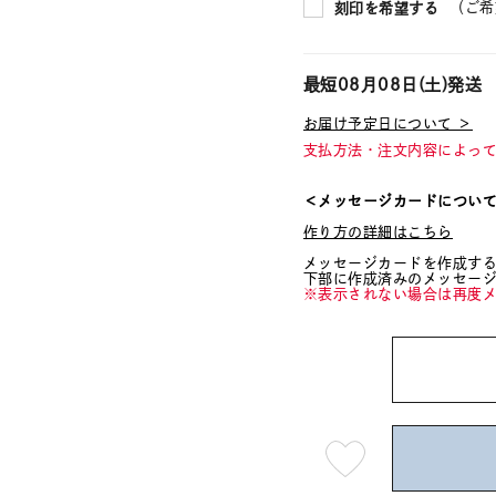
（ご希
刻印を希望する
最短
08月08日(土)
発送
お届け予定日について ＞
支払方法・注文内容によっ
＜メッセージカードについ
作り方の詳細はこちら
メッセージカードを作成す
下部に作成済みのメッセー
※表示されない場合は再度
最
短
08