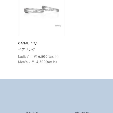
CANAL ４℃
ペアリング
Ladies'：
¥16,500(tax in)
Men's：
¥14,300(tax in)