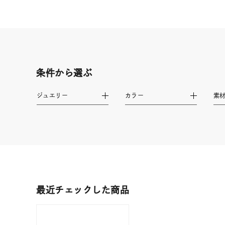
耳周り
コレクション
公式オ
レディース
リングサイズ
条件から選ぶ
ジュエリー
カラー
素
メンズ
リングサイズ
価格
¥0
在庫
在
最近チェックした商品