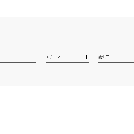
ジュエリー
腕周りジュエリー
ペアジュエリー
ベストセ
ンラインショップ限定
～
材
モチーフ
誕生石
～
¥400,00
庫ありのみ
すべて表示