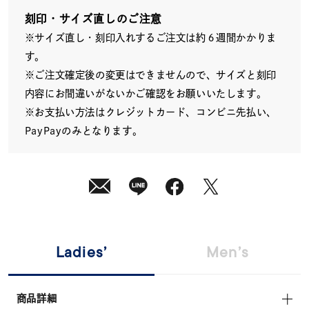
発
送
刻印・サイズ直しのご注意
¥41,800
※サイズ直し・刻印入れするご注文は約６週間かかりま
(tax
in)
す。
※ご注文確定後の変更はできませんので、サイズと刻印
内容にお間違いがないかご確認をお願いいたします。
※お支払い方法はクレジットカード、コンビニ先払い、
PayPayのみとなります。
Ladies’
Men’s
商品詳細