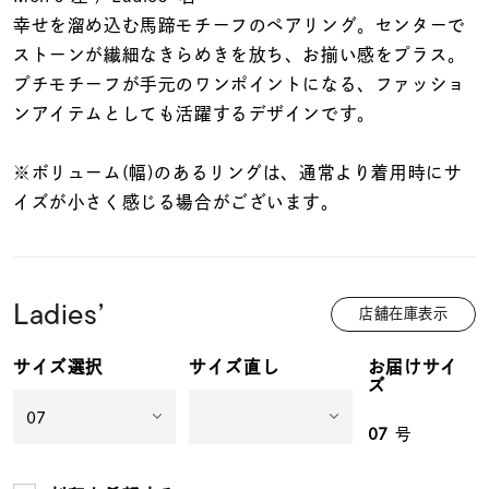
着用シーン
幸せを溜め込む馬蹄モチーフのペアリング。センターで
ストーンが繊細なきらめきを放ち、お揃い感をプラス。
コレクション
プチモチーフが手元のワンポイントになる、ファッショ
ンアイテムとしても活躍するデザインです。
レディース
～
※ボリューム(幅)のあるリングは、通常より着用時にサ
リングサイズ
イズが小さく感じる場合がございます。
メンズ
～
リングサイズ
Ladies’
店舗在庫表示
価格
¥0
¥400,
サイズ選択
サイズ直し
お届けサイ
ズ
07
号
在庫
在庫ありのみ
すべて表示