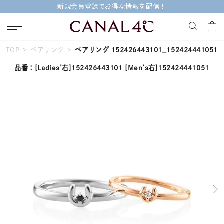
新規会員登録でお得な情報を配信！
TOP
ペアリング
ペアリング 152426443101_152424441051
キーワードで検索する
品番：
[Ladies’右]152426443101
[Men’s右]152424441051
人気検索キーワード
#ペア
#ハーフエタニティリング
#エタニティ
#ダイヤモンド ネックレス
#eギフト
ブランド
Canal４℃
カテゴリー
すべてのジュエリー