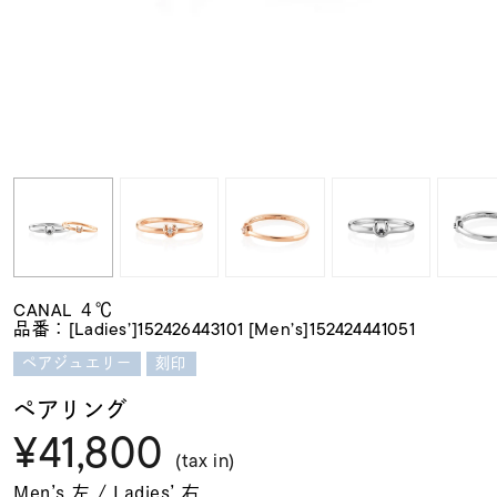
素材
カラー
誕生石
モチーフ
CANAL ４℃
品番：[Ladies’]152426443101 [Men’s]152424441051
石の色
ペアジュエリー
刻印
ペアリング
ファッションテイス
ト
¥41,800
(tax in)
Men’s 左 / Ladies’ 右