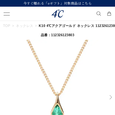
【価格改定のお知らせ 8月17日(月)より 】
TOP
ネックレス
K10 4℃アクアゴールド ネックレス 1123261238
キーワードで検索する
品番：112326123803
人気検索キーワード
#ペア
#ハーフエタニティリング
#エタニティ
#ダイヤモンド ネックレス
#eギフト
ブランド
４℃
カテゴリー
誕生石