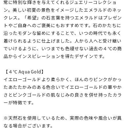
着用シーン
常に特別な輝きを与えてくれるジュエリーコレクショ
ン。美しい初夏の景色をイメージしたエメラルドのネッ
クレス。「希望」の石言葉を持つエメラルドはプレゼン
コレクション
トやご自身へのご褒美にもおすすめです。石のかたちに
沿ったモダンな留めにすることで、いつの時代でも永く
レディース
着けられるように仕上げました。人から人へと受け継い
～
リングサイズ
でいけるように、いつまでも色褪せない過去の４℃の商
品からインスピレーションを得たデザインです。
メンズ
～
【４℃ Aqua Gold】
リングサイズ
イエローゴールドより柔らかく、ほんのりピンクがかっ
たあたたかみのある色合いでイエローゴールドの華やか
価格
さとピンクゴールドの肌なじみの良さを併せ持ったカラ
¥0
¥400,
ーが特徴です。
在庫
在庫ありのみ
すべて表示
※天然石を使用しているため、実際の色味や風合いが異
なる場合がございます。