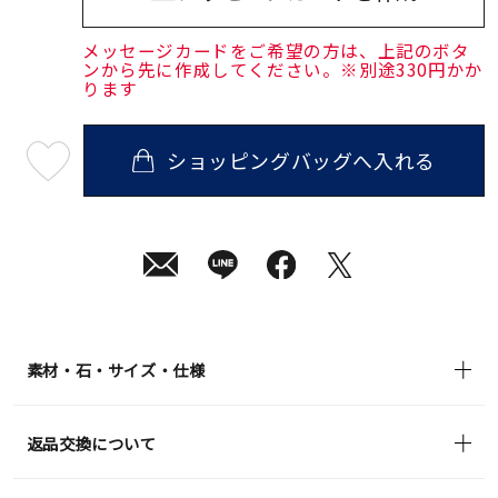
メッセージカードをご希望の方は、上記のボタ
ンから先に作成してください。※別途330円かか
ります
ショッピングバッグへ入れる
最
短
08
月
08
日
(土)
発
送
¥48,400
(tax
in)
素材・石・サイズ・仕様
返品交換について