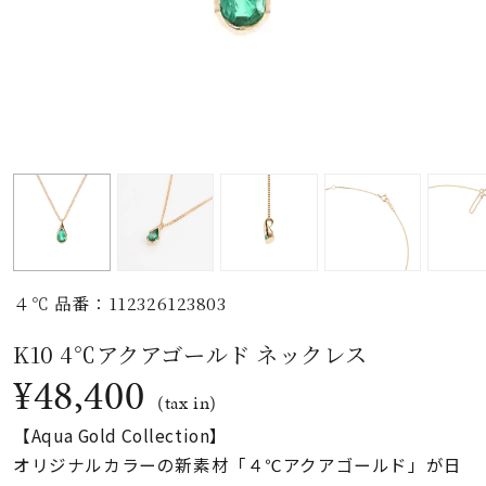
素材
カラー
誕生石
モチーフ
４℃ 品番：112326123803
石の色
K10 4℃アクアゴールド ネックレス
¥48,400
ファッションテイス
(tax in)
ト
【Aqua Gold Collection】
オリジナルカラーの新素材「４℃アクアゴールド」が日