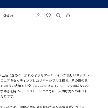
Guide
カートに商品がありません。
l Jewelry
証
ダルサービス
ダルリングの選び方
が上品に煌めく、流れるようなアーチラインが美しいネックレ
ルコニアをセッティングしたリバーシブル仕様で、その日の気
て2通りの表情をお楽しみいただけます。シーンを選ばないシ
的な輝きを持つムーンストーンとともに、大切な方へのギフト
ったりです。
しているため、実際の色味や風合いが異なる場合がございま