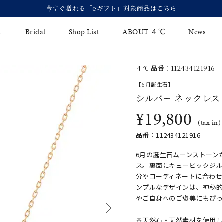
【価格改定のお知らせ 8月17日(月)より 】
t
Bridal
Shop List
ABOUT ４℃
News
４℃ 品番：112434121916
リング
Fashion Jewelry
Brida
【6月誕生石】
イヤリング
シルバー ネックレス
ジュエリーケア
永久保
¥19,800
バングル
法人のお客様
ブライ
(tax in)
品番：112434121916
ペアブレスレット
ブライ
6月の誕生石ムーンストーン
その他のアイテム
ス。裏面にキュービックジ
分やコーディネートに合わせ
ンプルなデザインは、神秘
やご自身へのご褒美にもぴ
※天然石・天然素材を使用