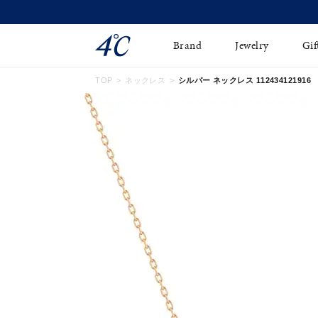
Brand
Jewelry
Gif
TOP
ネックレス
シルバー ネックレス 112434121916
ネックレス
ネックレスチェ-ン
Online Shop
ピンキーリング
ピアス
ショッピングガイド
イヤーカフ
ブレスレット
よくあるご質問
ペアネックレス
ペアリング
オンライン限定ジュエ
誕生石
リー
すべてのアイテム
ブライダルリング
はこちら