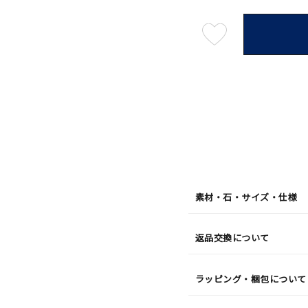
最
短
08
月
10
日
(月)
発
送
¥19,8
素材・石・サイズ・仕様
返品交換について
ラッピング・梱包について