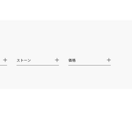
ムーン
フラワー
イエロー
ブラウン
シンプル
ユニセックス
ストーン
価格
結婚式
推し活
クション