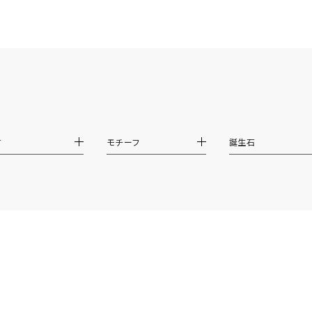
ハート
一粒
三石
パヴェ
ライン
馬蹄
ダブルループ
星座
イニシャル
リボン
その他
ホワイト
ピンク
パープル
ブルー
グリーン
マルチカラー
ニン
エレガント
カジュアル
フォーマル
モード
材
モチーフ
誕生石
ス
ご褒美
記念日
誕生日
気分転換
デート
ジュエリー
腕周りジュエリー
ペアジュエリー
ベストセレ
ンラインショップ限定
～