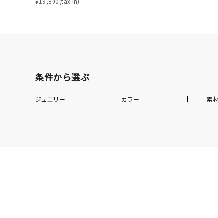
しずく
¥19,800(tax in)
モチーフ
クロス
クリア
石の色
レッド
条件から選ぶ
ファッションテイスト
フェミ
ジュエリー
カラー
素
着用シーン
オフィ
耳周り
コレクション
公式オ
レディース
リングサイズ