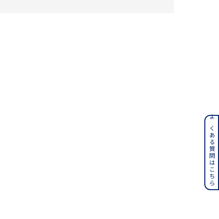
さん
ンレス
よくある質問はこちら
その他
誕生石
6月の誕生石
月の誕生石
12月の誕生石