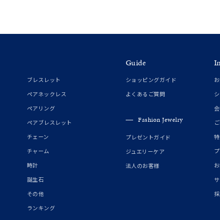
Guide
I
ブレスレット
ショッピングガイド
お
ペアネックレス
よくあるご質問
シ
ペアリング
会
Fashion Jewelry
ペアブレスレット
ご
チェーン
特
プレゼントガイド
チャーム
プ
ジュエリーケア
時計
お
法人のお客様
誕生石
サ
その他
採
ランキング