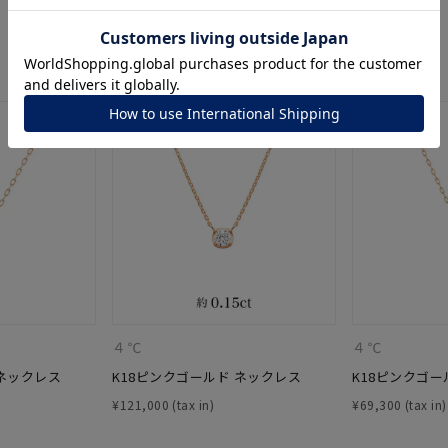
ナ
K18
K10
K7
ゴールド
シルバー
ステ
ーカラー
ピンクカラー
ホワイトカラー
トリプルカラー
誕生石
2月の誕生石
3月の誕生石
4月の誕生石
5月の
誕生石
8月の誕生石
9月の誕生石
10月の誕生石
11
リセット
絞り込んで検索する
ハート
一粒
三石
パヴェ
ライン
馬蹄
ダブルループ
星座
イニシャル
リボン
その他
４℃
４℃
 ネックレス
K18ピンクゴールド ネックレス
K18ピンクゴー
ホワイト
ピンク
パープル
ブルー
グリーン
¥
121,000
¥
69,300
マルチカラー