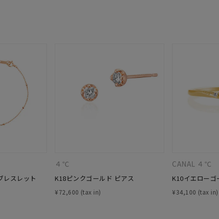
ニン
エレガント
カジュアル
フォーマル
モード
ス
ご褒美
記念日
誕生日
気分転換
デート
ジュエリー
腕周りジュエリー
ペアジュエリー
ベストセレ
ンラインショップ限定
～
～
４℃
CANAL ４℃
 ブレスレット
K18ピンクゴールド ピアス
K10イエローゴ
¥400,00
¥
72,600
¥
34,100