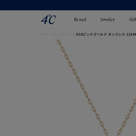
【2026 Su
Brand
Jewelry
Gif
TOP
ネックレス
K18ピンクゴールド ネックレス 112441
ネックレス
ネックレスチェ-ン
Online Shop
ピンキーリング
ピアス
ショッピングガイド
イヤーカフ
ブレスレット
よくあるご質問
ペアネックレス
ペアリング
オンライン限定ジュエ
誕生石
リー
すべてのアイテム
ブライダルリング
はこちら