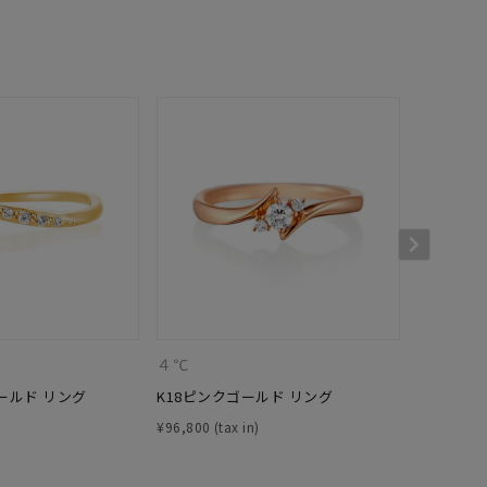
シンプル
ユニセックス
結婚式
推し活
クション
４℃
CANAL 
ールド リング
K18ピンクゴールド リング
K18ピン
0
¥
96,800
¥
33,000