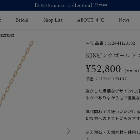
mmer Collection】発売中
t
Bridal
Shop List
ABOUT ４℃
News
123102
４℃ 品番：112441123102
リング
Fashion Jewelry
Brida
K18ピンクゴールド
イヤリング
¥52,800
ジュエリーケア
永久保
(tax in)
バングル
法人のお客様
ブライ
品番：112441123102
ペアブレスレット
ブライ
透かした繊細なデザインに5
やかでありながらもで優美
その他のアイテム
年代問わずお使いいただけ
切な方へのギフトにもおす
※天然石・天然素材を使用
す。