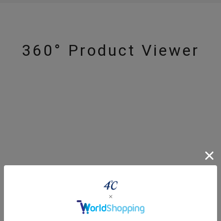
360° Product Viewer
#eギフト
#ハーフエタニティリング
#刻印可
#メンズ ネックレス