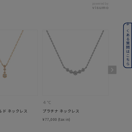
powered by
ンレス
よくある質問はこちら
その他
誕生石
6月の誕生石
月の誕生石
12月の誕生石
ムーン
フラワー
４℃
４℃
ルド ネックレス
プラチナ ネックレス
K10ピン
イエロー
ブラウン
¥
77,000
¥
27,500