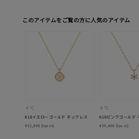
カテゴリー
このアイテムをご覧の方に人気のアイテム
素材
プラチ
カラー
イエロ
1月の
誕生石
7月の
しずく
モチーフ
クロス
４℃
４℃
K18イエローゴールド ネックレス
K18ピンクゴールド
クリア
石の色
¥
52,800
¥
59,400
レッド