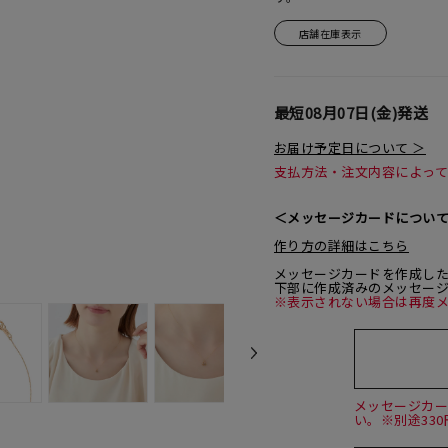
店舗在庫表示
最短
08月07日(金)
発送
お届け予定日について ＞
支払方法・注文内容によっ
＜メッセージカードについ
作り方の詳細はこちら
メッセージカードを作成し
下部に作成済みのメッセー
※表示されない場合は再度
メッセージカ
い。※別途33