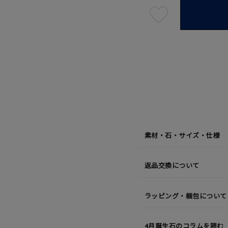
最
短
08
月
07
日
(金)
発
送
¥52,8
素材・石・サイズ・仕様
返品交換について
ラッピング・梱包について
4月誕生石のコラムを読む