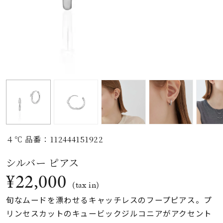
素材
カラー
誕生石
モチーフ
４℃ 品番：112444151922
石の色
シルバー ピアス
¥22,000
ファッションテイス
(tax in)
ト
旬なムードを漂わせるキャッチレスのフープピアス。プ
リンセスカットのキュービックジルコニアがアクセント