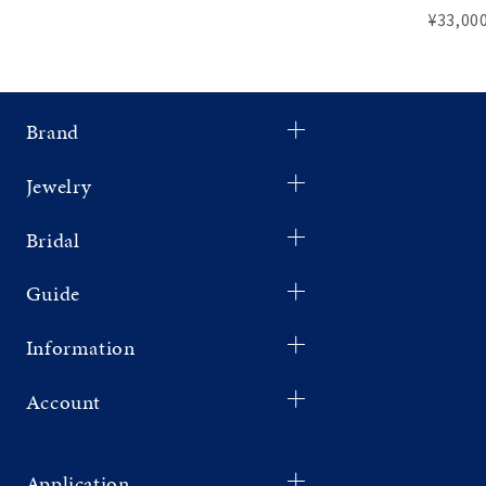
¥33,000
Brand
Jewelry
Bridal
Guide
Information
Account
Application