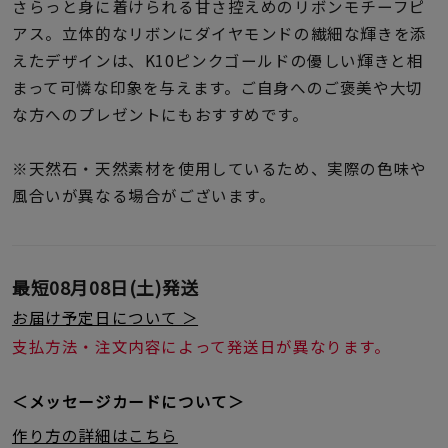
着用シーン
さらっと身に着けられる甘さ控えめのリボンモチーフピ
アス。立体的なリボンにダイヤモンドの繊細な輝きを添
えたデザインは、K10ピンクゴールドの優しい輝きと相
コレクション
まって可憐な印象を与えます。ご自身へのご褒美や大切
な方へのプレゼントにもおすすめです。
レディース
～
リングサイズ
※天然石・天然素材を使用しているため、実際の色味や
風合いが異なる場合がございます。
メンズ
～
リングサイズ
最短
08月08日(土)
発送
お届け予定日について ＞
価格
¥0
¥400,
支払方法・注文内容によって発送日が異なります。
＜メッセージカードについて＞
在庫
在庫ありのみ
すべて表示
作り方の詳細はこちら