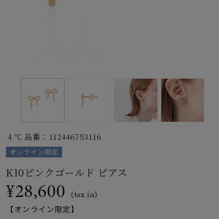
素材
カラー
誕生石
モチーフ
４℃ 品番：112446753116
石の色
オンライン限定
K10ピンクゴールド ピアス
ファッションテイス
¥28,600
ト
(tax in)
【オンライン限定】