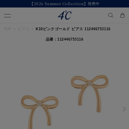
【2026 Summer Collection】発売中
TOP
ピアス
K10ピンクゴールド ピアス 112446753116
キーワードで検索する
品番：112446753116
人気検索キーワード
#ペア
#ハーフエタニティリング
#エタニティ
#ダイヤモンド ネックレス
#eギフト
ブランド
４℃
カテゴリー
すべてのジュエリー