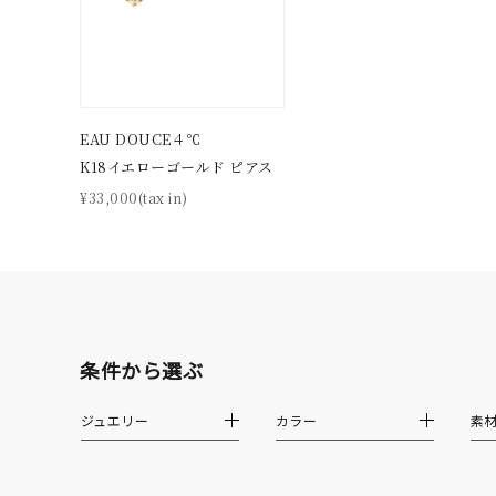
ファッションテイスト
フェミ
着用シーン
オフィ
EAU DOUCE４℃
K18イエローゴールド ピアス
耳周り
コレクション
¥33,000(tax in)
公式オ
レディース
リングサイズ
条件から選ぶ
メンズ
リングサイズ
ジュエリー
カラー
素
価格
¥0