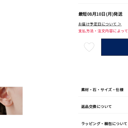
最短
08月10日(月)
発送
お届け予定日について ＞
支払方法・注文内容によっ
最
短
08
月
10
日
(月)
発
送
¥33,0
素材・石・サイズ・仕様
返品交換について
ラッピング・梱包について