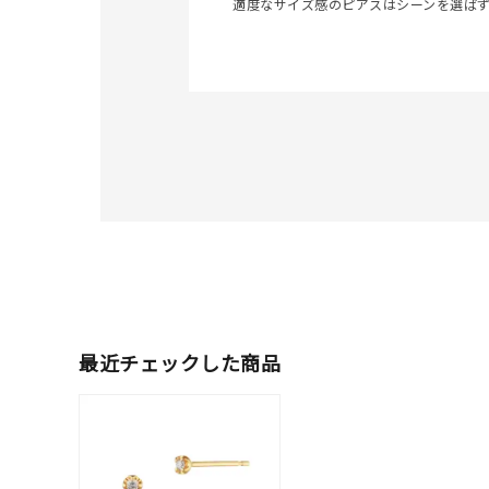
適度なサイズ感のピアスはシーンを選ば
カテゴリー
素材
プラチ
カラー
イエロ
1月の
誕生石
7月の
しずく
最近チェックした商品
モチーフ
クロス
クリア
石の色
レッド