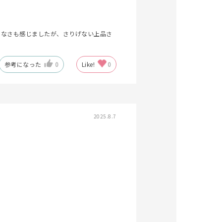
りなさも感じましたが、さりげない上品さ
参考になった
0
Like!
0
キーワードで検索する
2025.8.7
ティ