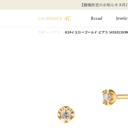
Brand
Jewelr
TOP
ピアス
K18イエローゴールド ピアス 1415211530
All Jewelry
New Item
Online Shop
Pinky Ring
Pierced Earrings
ショッピングガイド
Bangle
Birthday Collecti
よくあるご質問