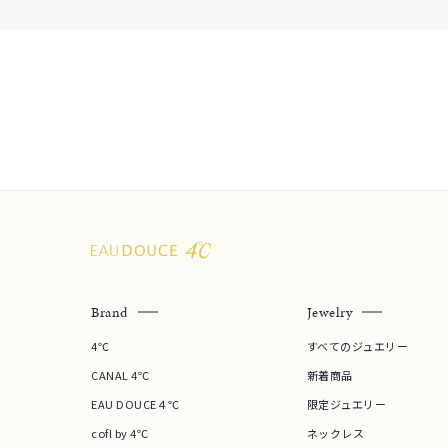
在庫
在
Brand
Jewelry
4℃
すべてのジュエリー
CANAL 4℃
新着商品
EAU DOUCE４℃
限定ジュエリー
cofl by 4℃
ネックレス