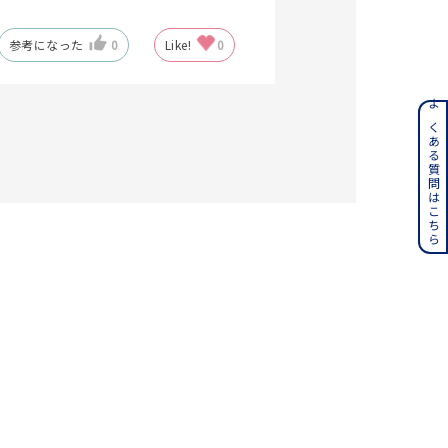
参考になった
0
Like!
0
ンレス
よくある質問はこちら
その他
誕生石
6月の誕生石
月の誕生石
12月の誕生石
ムーン
フラワー
イエロー
ブラウン