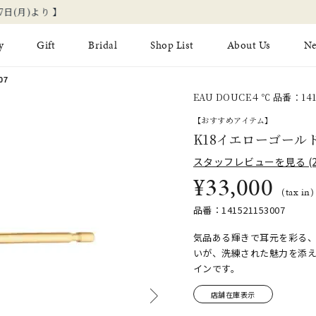
新規会員登録でお得な情報を配信！
y
Gift
Bridal
Shop List
About Us
N
07
EAU DOUCE４℃ 品番：1415
Limited Jewelry
Necklace
Fashion Jewelry
Brida
【おすすめアイテム】
Earring
K18イエローゴール
Ear Cuff
ジュエリーケア
永久保
スタッフレビューを見る (2
on
Jewelry Pouch
Adjuster
ブライ
¥33,000
(tax in)
ブライ
品番：141521153007
気品ある輝きで耳元を彩る
いが、洗練された魅力を添
インです。
店舗在庫表示