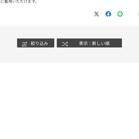
ずに着用いただけます。
ナ
K18
K10
K7
ゴールド
シルバー
ステ
絞り込み
表示：新しい順
ーカラー
ピンクカラー
ホワイトカラー
トリプルカラー
誕生石
2月の誕生石
3月の誕生石
4月の誕生石
5月の
誕生石
8月の誕生石
9月の誕生石
10月の誕生石
11
リセット
絞り込んで検索する
ハート
一粒
三石
パヴェ
ライン
馬蹄
ダブルループ
星座
イニシャル
リボン
その他
ホワイト
ピンク
パープル
ブルー
グリーン
マルチカラー