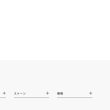
シンプル
ユニセックス
結婚式
推し活
クション
ストーン
価格
0