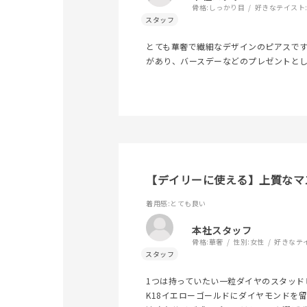
骨格:
しっかり目
好きなテイスト
とても華奢で繊細なデザインのピアスで
があり、バースデーなどのプレゼントと
【デイリーに使える】上質なマ
着用感
:とても良い
本社スタッフ
人気検索キーワード
#summe
骨格:
華奢
性別:
女性
好きなテ
ブランド
1つは持っていたい一粒ダイヤのスタッド
K18イエローゴールドにダイヤモンドを