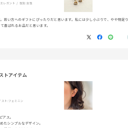
:
エレガント
性別:
女性
す。若い方へのギフトにぴったりだと思います。私には少し小ぶりで、やや物足
して喜ばれるお品だと思います。
ストアイテム
r
#ダイヤモンド ネックレス
#くまのプーさん
#ペア
#エタニ
イスト:
フェミニン
ピアス。
留めたシンプルなデザイン。