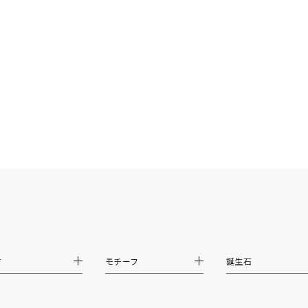
ニン
エレガント
カジュアル
フォーマル
モード
ス
ご褒美
記念日
誕生日
気分転換
デート
ジュエリー
腕周りジュエリー
ペアジュエリー
ベストセレ
ンラインショップ限定
～
～
材
モチーフ
誕生石
¥400,00