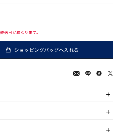
て発送日が異なります。
ショッピングバッグへ入れる
00
(tax
in)