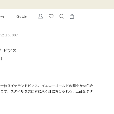
ews
Guide
カートに商品がありません。
21153007
Ring
l Jewelry
ド ピアス
Bracelet
証
)
ダルサービス
ダルリングの選び方
、一粒ダイヤモンドピアス。イエローゴールドの華やかな色合
えます。スタイルを選ばずに永く身に着けられる、上品なデザ