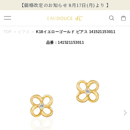
【価格改定のお知らせ 8月17日(月)より 】
キーワードで検索する
TOP
ピアス
K18イエローゴールド ピアス 141521153011
品番：141521153011
人気検索キーワード
#summer
#ペア
#ダイヤモンド ネックレス
#エタニティ
#くまのプーさん
ブランド
EAU DOUCE４℃
カテゴリー
すべてのジュエリー