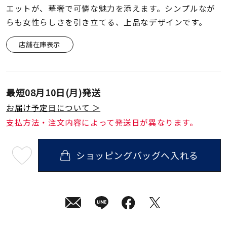
着用シーン
エットが、華奢で可憐な魅力を添えます。シンプルなが
らも女性らしさを引き立てる、上品なデザインです。
コレクション
店舗在庫表示
レディース
～
リングサイズ
最短
08月10日(月)
発送
お届け予定日について ＞
メンズ
支払方法・注文内容によって発送日が異なります。
～
リングサイズ
ショッピングバッグへ入れる
最
短
価格
¥0
¥400,
08
月
10
日
(月)
発
在庫
在庫ありのみ
すべて表示
送
¥44,000