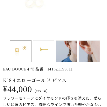
素材
カラー
誕生石
モチーフ
EAU DOUCE４℃ 品番：141521153011
石の色
K18イエローゴールド ピアス
¥44,000
ファッションテイス
(tax in)
ト
フラワーモチーフにダイヤモンドの輝きを添えた、愛ら
しい印象のピアス。繊細なラインで描いた軽やかなシル