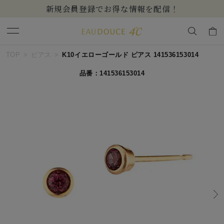
新規会員登録でお得な情報を配信！
キーワードで検索する
TOP
ピアス
K10イエローゴールド ピアス 141536153014
品番：141536153014
人気検索キーワード
#ペア
#ハーフエタニティリング
#エタニティ
#ダイヤモンド ネックレス
#eギフト
ブランド
EAU DOUCE４℃
カテゴリー
すべてのピアス