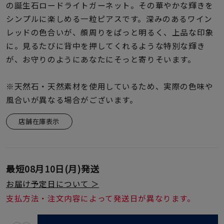
着用シーン
の誕生石ロードライトガーネット。その華やかな輝きを
シンプルに楽しめる一粒ピアスです。深みのあるワイン
レッドの色合いが、顔周りをぱっと明るく、上品な印象
コレクション
に。見るたびに背中を押してくれるような特別な輝き
が、お守りのようにあなたにそっと寄りそいます。
レディース
～
リングサイズ
※天然石・天然素材を使用しているため、実際の色味や
風合いが異なる場合がございます。
メンズ
店舗在庫表示
～
リングサイズ
価格
¥0
¥400,
最短
08月10日(月)
発送
お届け予定日について ＞
支払方法・注文内容によって発送日が異なります。
在庫
在庫ありのみ
すべて表示