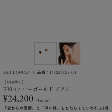
素材
カラー
誕生石
モチーフ
EAU DOUCE４℃ 品番：141536153014
石の色
【1月誕生石】
K10イエローゴールド ピアス
ファッションテイス
¥24,200
ト
(tax in)
「変わらぬ愛情」と「深い絆」をもたらすといわれる1月