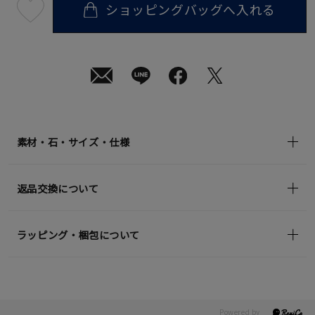
ショッピングバッグへ入れる
最
短
08
月
10
日
(月)
発
送
¥24,200
(tax
in)
素材・石・サイズ・仕様
返品交換について
ラッピング・梱包について