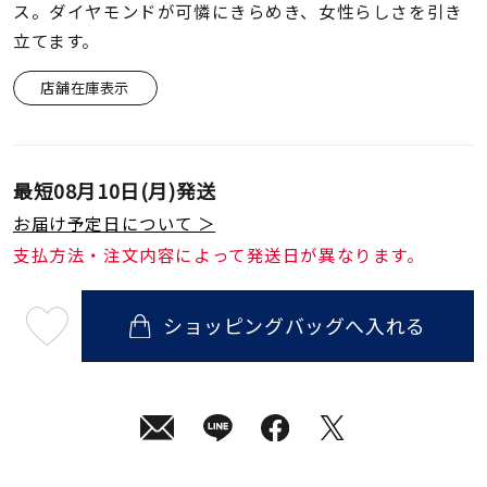
着用シーン
ス。ダイヤモンドが可憐にきらめき、女性らしさを引き
立てます。
コレクション
店舗在庫表示
レディース
～
リングサイズ
最短
08月10日(月)
発送
お届け予定日について ＞
メンズ
支払方法・注文内容によって発送日が異なります。
～
リングサイズ
ショッピングバッグへ入れる
最
短
価格
¥0
¥400,
08
月
10
日
(月)
発
在庫
在庫ありのみ
すべて表示
送
¥79,200
(tax