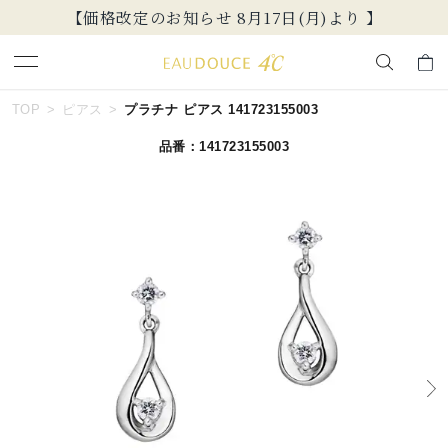
【価格改定のお知らせ 8月17日(月)より 】
キーワードで検索する
TOP
ピアス
プラチナ ピアス 141723155003
品番：141723155003
人気検索キーワード
#summer
#ペア
#ダイヤモンド ネックレス
#エタニティ
#くまのプーさん
ブランド
EAU DOUCE４℃
カテゴリー
すべてのジュエリー