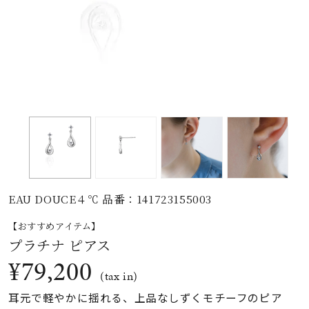
素材
カラー
誕生石
モチーフ
EAU DOUCE４℃ 品番：141723155003
石の色
【おすすめアイテム】
プラチナ ピアス
ファッションテイス
¥79,200
ト
(tax in)
耳元で軽やかに揺れる、上品なしずくモチーフのピア