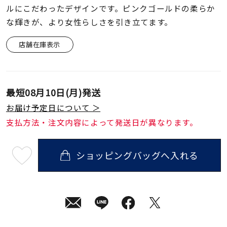
着用シーン
ルにこだわったデザインです。ピンクゴールドの柔らか
な輝きが、より女性らしさを引き立てます。
コレクション
店舗在庫表示
レディース
～
リングサイズ
最短
08月10日(月)
発送
お届け予定日について ＞
メンズ
支払方法・注文内容によって発送日が異なります。
～
リングサイズ
ショッピングバッグへ入れる
最
短
価格
¥0
¥400,
08
月
10
日
(月)
発
在庫
在庫ありのみ
すべて表示
送
¥46,200