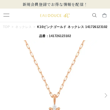
新規会員登録でお得な情報を配信！
キーワードで検索する
TOP
ネックレス
K10ピンクゴールド ネックレス 141726123102
品番：141726123102
人気検索キーワード
#summer
#ダイヤモンド ネックレス
#くまのプーさん
#ペア
#エタニティ
ブランド
EAU DOUCE４℃
カテゴリー
すべてのネックレス