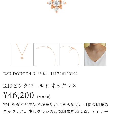
素材
カラー
誕生石
モチーフ
EAU DOUCE４℃ 品番：141726123102
石の色
K10ピンクゴールド ネックレス
¥46,200
ファッションテイス
(tax in)
ト
寄せたダイヤモンドが華やかにきらめく、可憐な印象の
ネックレス。少しクラシカルな印象を添える、ディテー