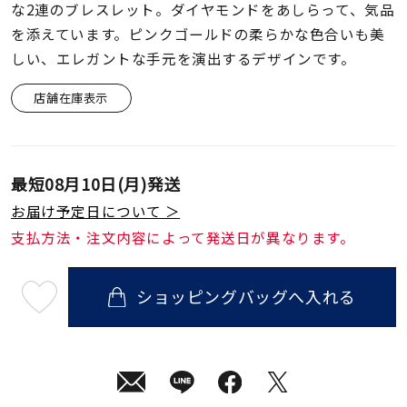
着用シーン
な2連のブレスレット。ダイヤモンドをあしらって、気品
を添えています。ピンクゴールドの柔らかな色合いも美
しい、エレガントな手元を演出するデザインです。
コレクション
店舗在庫表示
レディース
～
リングサイズ
最短
08月10日(月)
発送
お届け予定日について ＞
メンズ
～
リングサイズ
支払方法・注文内容によって発送日が異なります。
ショッピングバッグへ入れる
価格
¥0
¥400,
最
短
08
月
10
日
在庫
在庫ありのみ
すべて表示
(月)
発
送