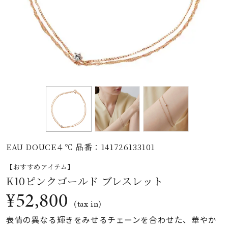
素材
カラー
誕生石
モチーフ
EAU DOUCE４℃ 品番：141726133101
石の色
【おすすめアイテム】
K10ピンクゴールド ブレスレット
ファッションテイス
¥52,800
ト
(tax in)
表情の異なる輝きをみせるチェーンを合わせた、華やか