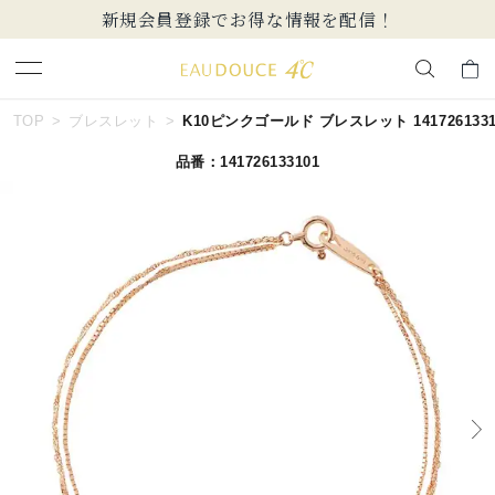
新規会員登録でお得な情報を配信！
キーワードで検索する
TOP
ブレスレット
K10ピンクゴールド ブレスレット 1417261331
品番：141726133101
人気検索キーワード
#summer
#ダイヤモンド ネックレス
#くまのプーさん
#ペア
#エタニティ
ブランド
EAU DOUCE４℃
カテゴリー
すべてのジュエリー