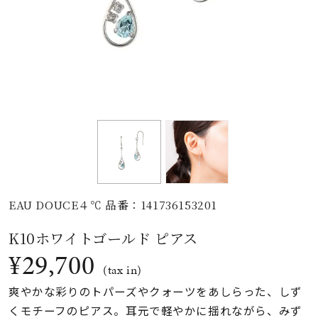
素材
カラー
誕生石
モチーフ
EAU DOUCE４℃ 品番：141736153201
石の色
K10ホワイトゴールド ピアス
¥29,700
ファッションテイス
(tax in)
ト
爽やかな彩りのトパーズやクォーツをあしらった、しず
くモチーフのピアス。耳元で軽やかに揺れながら、みず