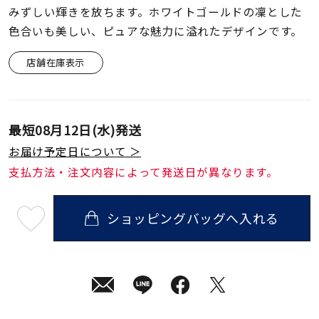
着用シーン
みずしい輝きを放ちます。ホワイトゴールドの凜とした
色合いも美しい、ピュアな魅力に溢れたデザインです。
コレクション
店舗在庫表示
レディース
～
リングサイズ
最短
08月12日(水)
発送
お届け予定日について ＞
メンズ
支払方法・注文内容によって発送日が異なります。
～
リングサイズ
ショッピングバッグへ入れる
最
短
価格
¥0
¥400,
08
月
12
日
(水)
発
在庫
在庫ありのみ
すべて表示
送
¥29,700