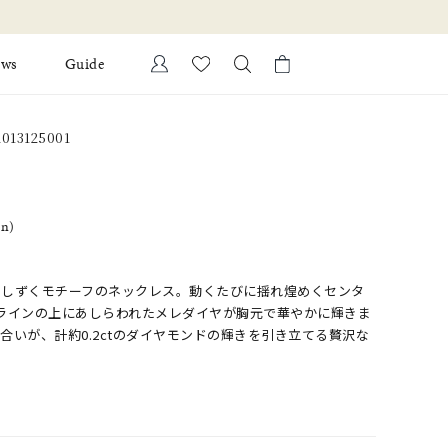
ews
Guide
カートに商品がありません。
13125001
Ring
l Jewelry
Bracelet
証
in)
ダルサービス
ダルリングの選び方
のしずくモチーフのネックレス。動くたびに揺れ煌めくセンタ
ラインの上にあしらわれたメレダイヤが胸元で華やかに輝きま
合いが、計約0.2ctのダイヤモンドの輝きを引き立てる贅沢な