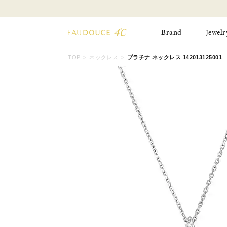
Brand
Jewelr
TOP
ネックレス
プラチナ ネックレス 142013125001
All Jewelry
New Item
Online Shop
Pinky Ring
Pierced Earrings
ショッピングガイド
Bangle
Birthday Collecti
よくあるご質問