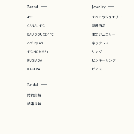
Brand
Jewelry
4℃
すべてのジュエリー
CANAL 4℃
新着商品
EAU DOUCE４℃
限定ジュエリー
cofl by 4℃
ネックレス
4℃ HOMME+
リング
RUGIADA
ピンキーリング
KAKERA
ピアス
Bridal
婚約指輪
結婚指輪