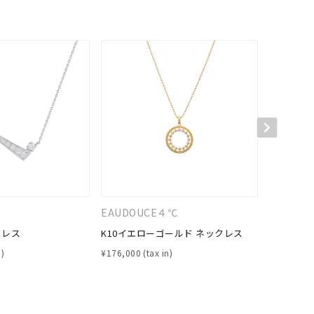
キーワードで検索する
EAUDOUCE４℃
４℃
クレス
K10イエローゴールド ネックレス
プラチナ 
¥
176,000
¥
72,600
#eギフト