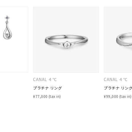
ナ
K18
K10
K7
ゴールド
シルバー
ステ
ーカラー
ピンクカラー
ホワイトカラー
トリプルカラー
CANAL ４℃
CANAL ４℃
プラチナ リング
プラチナ リン
誕生石
2月の誕生石
3月の誕生石
4月の誕生石
5月の
¥
77,000
¥
99,000
誕生石
8月の誕生石
9月の誕生石
10月の誕生石
11
リセット
絞り込んで検索する
ハート
一粒
三石
パヴェ
ライン
馬蹄
ダブルループ
星座
イニシャル
リボン
その他