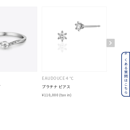
ンレス
よくある質問はこちら
その他
EAUDOUCE４℃
EAUDO
グ
プラチナ ピアス
プラチナ 
誕生石
6月の誕生石
¥
110,000
¥
69,300
月の誕生石
12月の誕生石
ムーン
フラワー