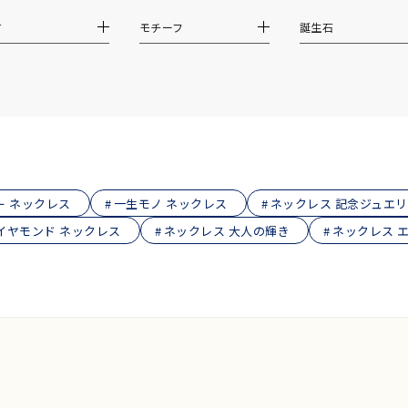
材
モチーフ
誕生石
¥400,00
庫ありのみ
すべて表示
ー ネックレス
一生モノ ネックレス
ネックレス 記念ジュエ
イヤモンド ネックレス
ネックレス 大人の輝き
ネックレス 