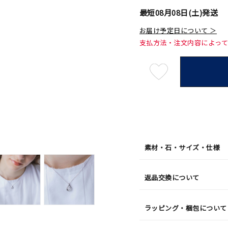
最短
08月08日(土)
発送
お届け予定日について ＞
支払方法・注文内容によっ
最
短
08
月
08
日
(土)
発
送
¥170,
素材・石・サイズ・仕様
返品交換について
ラッピング・梱包について