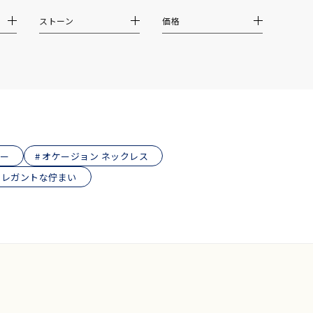
ストーン
価格
0
リー
オケージョン ネックレス
エレガントな佇まい