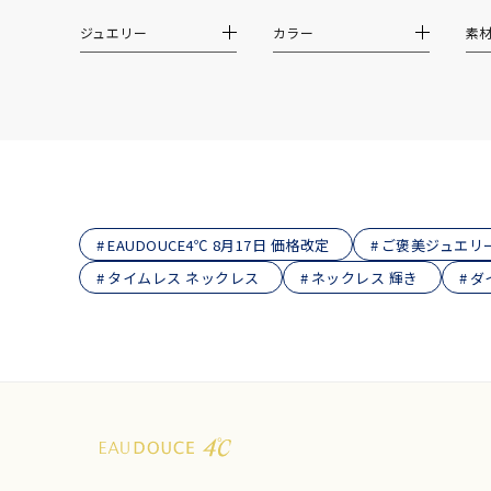
ジュエリー
カラー
素
価格
¥0
在庫
在
EAUDOUCE4℃ 8月17日 価格改定
ご褒美ジュエリ
タイムレス ネックレス
ネックレス 輝き
ダ