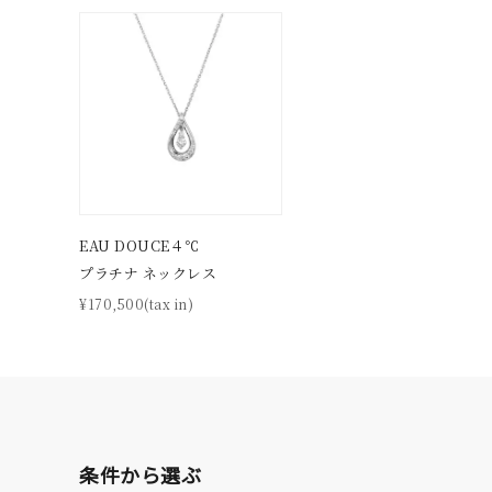
クリア
石の色
レッド
ファッションテイスト
フェミ
着用シーン
オフィ
EAU DOUCE４℃
耳周り
プラチナ ネックレス
コレクション
公式オ
¥170,500(tax in)
レディース
リングサイズ
メンズ
条件から選ぶ
リングサイズ