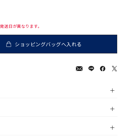
て発送日が異なります。
ショッピングバッグへ入れる
500
(tax
in)