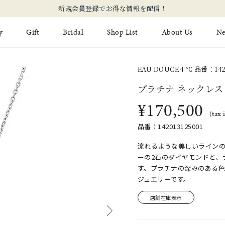
新規会員登録でお得な情報を配信！
y
Gift
Bridal
Shop List
About Us
N
EAU DOUCE４℃ 品番：1420
Limited Jewelry
Necklace
Fashion Jewelry
Brida
プラチナ ネックレス
Earring
Ear Cuff
¥170,500
ジュエリーケア
永久保
(tax 
on
Jewelry Pouch
Adjuster
ブライ
品番：142013125001
ブライ
流れるような美しいライン
ーの2石のダイヤモンドと、
す。プラチナの深みのある色
ジュエリーです。
店舗在庫表示