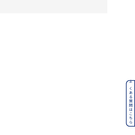
さん
ンレス
よくある質問はこちら
その他
誕生石
6月の誕生石
月の誕生石
12月の誕生石