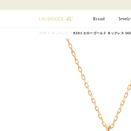
お知らせ 8月17日(月)より 】
Brand
Jewelr
TOP
ネックレス
K10イエローゴールド ネックレス 14202
All Jewelry
New Item
Online Shop
Pinky Ring
Pierced Earrings
ショッピングガイド
Bangle
Birthday Collecti
よくあるご質問