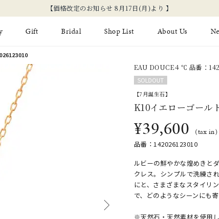
y
Gift
Bridal
Shop List
About Us
N
6123010
EAU DOUCE４℃ 品番：1420
Limited Jewelry
Necklace
Fashion Jewelry
Brida
SOLDOUT
Earring
【7月誕生石】
Ear Cuff
ジュエリーケア
永久保
K10イエローゴール
on
Jewelry Pouch
Adjuster
ブライ
¥39,600
(tax in)
ブライ
品番：142026123010
ルビーの鮮やかな煌めきとダ
クレス。シンプルで洗練さ
にと、さまざまなスタイリ
で、どのようなシーンにも寄
※天然石・天然素材を使用