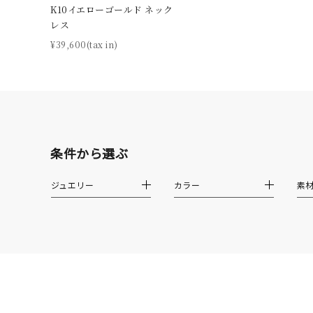
K10イエローゴールド ネック
しずく
レス
モチーフ
¥39,600(tax in)
クロス
クリア
石の色
レッド
ファッションテイスト
フェミ
条件から選ぶ
ジュエリー
カラー
素
着用シーン
オフィ
耳周り
コレクション
公式オ
レディース
リングサイズ