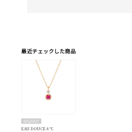
人気検索キーワード
#summe
ブランド
最近チェックした商品
カテゴリー
素材
プラチ
カラー
イエロ
1月の
SOLDOUT
誕生石
7月の
EAU DOUCE４℃