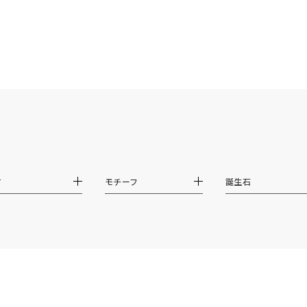
リセット
絞り込んで検索する
ハート
一粒
三石
パヴェ
ライン
馬蹄
ダブルループ
星座
イニシャル
リボン
その他
ホワイト
ピンク
パープル
ブルー
グリーン
マルチカラー
ニン
エレガント
カジュアル
フォーマル
モード
材
モチーフ
誕生石
ス
ご褒美
記念日
誕生日
気分転換
デート
ジュエリー
腕周りジュエリー
ペアジュエリー
ベストセレ
ンラインショップ限定
～