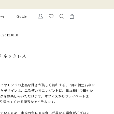
新規会員登録でお得な情報を配
ews
Guide
カートに商品がありません。
26123010
Ring
l Jewelry
Bracelet
証
ド ネックレス
ダルサービス
ダルリングの選び方
イヤモンドの上品な輝きが美しく調和する、7月の誕生石ネッ
れたデザインは、単品使いでエレガントに、重ね着けで華やか
ングをお楽しみいただけます。オフィスからプライベートま
り添ってくれる優秀なアイテムです。
しているため、実際の色味や風合いが異なる場合がございま