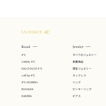
メンズ
リングサイズ
価格
¥0
Brand
Jewelry
在庫
在
4℃
すべてのジュエリー
CANAL 4℃
新着商品
EAU DOUCE４℃
限定ジュエリー
cofl by 4℃
ネックレス
4℃ HOMME+
リング
RUGIADA
ピンキーリング
KAKERA
ピアス