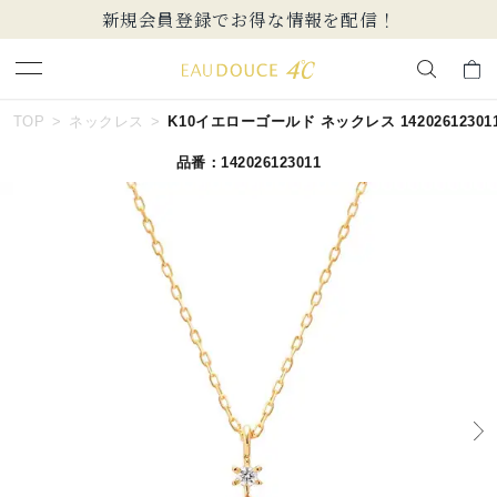
新規会員登録でお得な情報を配信！
キーワードで検索する
TOP
ネックレス
K10イエローゴールド ネックレス 14202612301
品番：142026123011
人気検索キーワード
#ペア
#ハーフエタニティリング
#エタニティ
#ダイヤモンド ネックレス
#eギフト
ブランド
EAU DOUCE４℃
カテゴリー
すべてのジュエリー