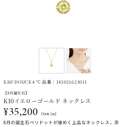
素材
カラー
誕生石
モチーフ
EAU DOUCE４℃ 品番：142026123011
石の色
【8月誕生石】
K10イエローゴールド ネックレス
ファッションテイス
¥35,200
ト
(tax in)
8月の誕生石ペリドットが煌めく上品なネックレス。添