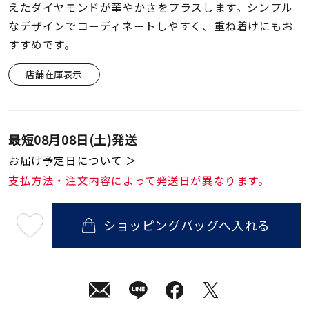
着用シーン
えたダイヤモンドが華やかさをプラスします。シンプル
なデザインでコーディネートしやすく、重ね着けにもお
すすめです。
コレクション
店舗在庫表示
レディース
～
リングサイズ
最短
08月08日(土)
発送
お届け予定日について ＞
メンズ
～
リングサイズ
支払方法・注文内容によって発送日が異なります。
ショッピングバッグへ入れる
価格
¥0
¥400,
最
短
08
月
08
日
在庫
在庫ありのみ
すべて表示
(土)
発
送