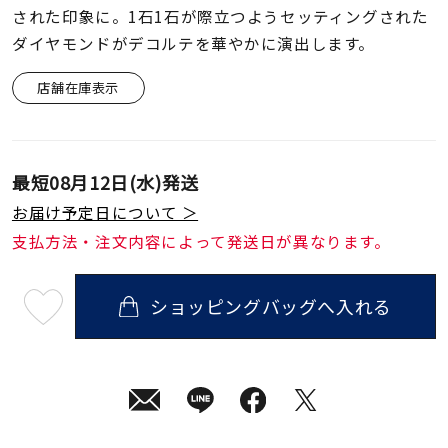
着用シーン
された印象に。1石1石が際立つようセッティングされた
ダイヤモンドがデコルテを華やかに演出します。
コレクション
店舗在庫表示
レディース
～
リングサイズ
最短
08月12日(水)
発送
お届け予定日について ＞
メンズ
支払方法・注文内容によって発送日が異なります。
～
リングサイズ
ショッピングバッグへ入れる
最
短
価格
¥0
¥400,
08
月
12
日
(水)
発
在庫
在庫ありのみ
すべて表示
送
¥46,200