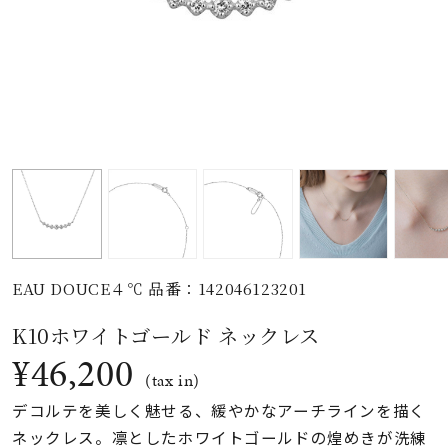
素材
カラー
誕生石
モチーフ
EAU DOUCE４℃ 品番：142046123201
石の色
K10ホワイトゴールド ネックレス
¥46,200
ファッションテイス
(tax in)
ト
デコルテを美しく魅せる、緩やかなアーチラインを描く
ネックレス。凛としたホワイトゴールドの煌めきが洗練