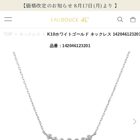
【価格改定のお知らせ 8月17日(月)より 】
キーワードで検索する
TOP
ネックレス
K10ホワイトゴールド ネックレス 14204612320
品番：142046123201
人気検索キーワード
#ダイヤモンド ネックレス
#くまのプーさん
#ジュエリー
#エタニティ
#ペアリング
ブランド
EAU DOUCE４℃
カテゴリー
すべてのジュエリー