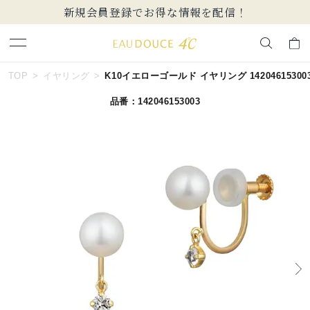
新規会員登録でお得な情報を配信！
キーワードで検索する
TOP
イヤリング
K10イエローゴールド イヤリング 14204615300
品番：142046153003
人気検索キーワード
#summer
#ダイヤモンド ネックレス
#くまのプーさん
#ペア
#エタニティ
ブランド
EAU DOUCE４℃
カテゴリー
イヤリング