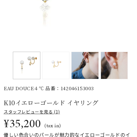
素材
カラー
誕生石
モチーフ
EAU DOUCE４℃ 品番：142046153003
石の色
K10イエローゴールド イヤリング
ファッションテイス
スタッフレビューを見る (1)
ト
¥35,200
(tax in)
優しい色合いのパールが魅力的なイエローゴールドのイ