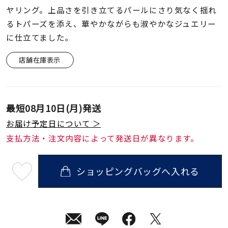
着用シーン
ヤリング。上品さを引き立てるパールにさり気なく揺れ
るトパーズを添え、華やかながらも淑やかなジュエリー
コレクション
に仕立てました。
店舗在庫表示
レディース
～
リングサイズ
最短
08月10日(月)
発送
メンズ
お届け予定日について ＞
～
リングサイズ
支払方法・注文内容によって発送日が異なります。
価格
¥0
ショッピングバッグへ入れる
¥400,
最
短
08
月
10
在庫
日
在庫ありのみ
すべて表示
(月)
発
送