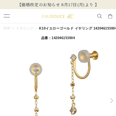
【価格改定のお知らせ 8月17日(月)より 】
キーワードで検索する
TOP
イヤリング
K10イエローゴールド イヤリング 14204615300
品番：142046153004
人気検索キーワード
#summer
#ダイヤモンド ネックレス
#くまのプーさん
#ペア
#エタニティ
ブランド
EAU DOUCE４℃
カテゴリー
イヤリング