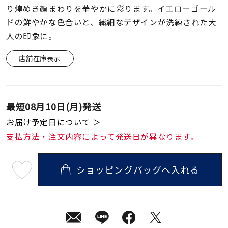
着用シーン
り煌めき顔まわりを華やかに彩ります。イエローゴール
ドの鮮やかな色合いと、繊細なデザインが洗練された大
コレクション
人の印象に。
店舗在庫表示
レディース
～
リングサイズ
最短
08月10日(月)
発送
メンズ
お届け予定日について ＞
～
リングサイズ
支払方法・注文内容によって発送日が異なります。
価格
ショッピングバッグへ入れる
¥0
¥400,
最
短
08
月
10
日
在庫
在庫ありのみ
すべて表示
(月)
発
送