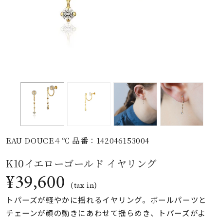
素材
カラー
誕生石
モチーフ
EAU DOUCE４℃ 品番：142046153004
石の色
K10イエローゴールド イヤリング
¥39,600
ファッションテイス
(tax in)
ト
トパーズが軽やかに揺れるイヤリング。ボールパーツと
チェーンが顔の動きにあわせて揺らめき、トパーズがよ