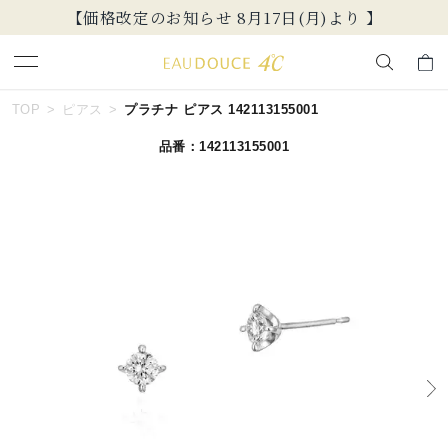
【価格改定のお知らせ 8月17日(月)より 】
キーワードで検索する
TOP
ピアス
プラチナ ピアス 142113155001
品番：142113155001
人気検索キーワード
#ペア
#eギフト
#ハーフエタニティリング
#刻印可
#メンズ ネックレス
ブランド
EAU DOUCE４℃
カテゴリー
すべてのジュエリー