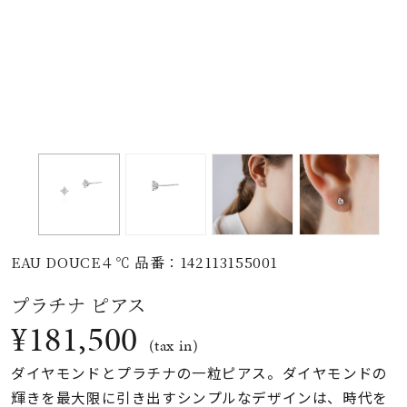
素材
カラー
誕生石
モチーフ
EAU DOUCE４℃ 品番：142113155001
石の色
プラチナ ピアス
¥181,500
ファッションテイス
(tax in)
ト
ダイヤモンドとプラチナの一粒ピアス。ダイヤモンドの
輝きを最大限に引き出すシンプルなデザインは、時代を