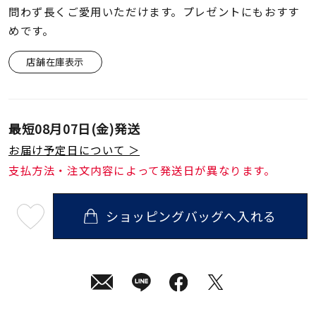
着用シーン
問わず長くご愛用いただけます。プレゼントにもおすす
めです。
コレクション
店舗在庫表示
レディース
～
リングサイズ
最短
08月07日(金)
発送
お届け予定日について ＞
メンズ
支払方法・注文内容によって発送日が異なります。
～
リングサイズ
ショッピングバッグへ入れる
最
短
価格
¥0
¥400,
08
月
07
日
(金)
発
在庫
在庫ありのみ
すべて表示
送
¥181,500