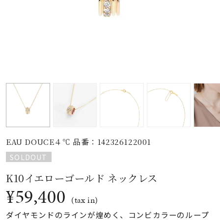
素材
カラー
誕生石
モチーフ
EAU DOUCE４℃ 品番：142326122001
石の色
SOLDOUT
K10イエローゴールド ネックレス
ファッションテイス
ト
¥59,400
(tax in)
ダイヤモンドのラインが煌めく、コンビカラーのループ