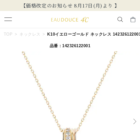
【価格改定のお知らせ 8月17日(月)より 】
キーワードで検索する
TOP
ネックレス
K10イエローゴールド ネックレス 14232612200
品番：142326122001
人気検索キーワード
#ペア
#eギフト
#ハーフエタニティリング
#刻印可
#メンズ ネックレス
ブランド
EAU DOUCE４℃
カテゴリー
すべてのジュエリー