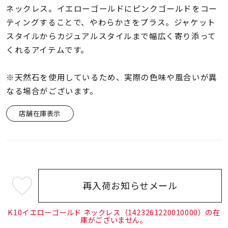
着用シーン
ネックレス。イエローゴールドにピンクゴールドをコー
ティングすることで、やわらかさをプラス。ジャケット
コレクション
スタイルからカジュアルスタイルまで幅広く寄り添って
くれるアイテムです。
レディース
※天然石を使用しているため、実際の色味や風合いが異
～
リングサイズ
なる場合がございます。
店舗在庫表示
メンズ
～
リングサイズ
価格
¥0
¥400,
再入荷お知らせメール
¥59,400
(tax
在庫
in)
在庫ありのみ
すべて表示
K10イエローゴールド ネックレス（1423261220010000）の在
庫がございません。